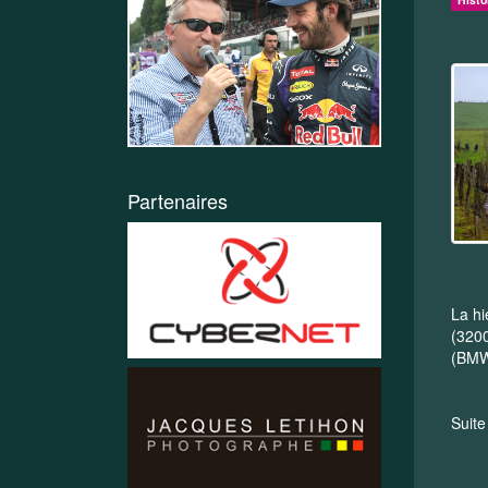
Partenaires
La hi
(320
(BMW 
Suite