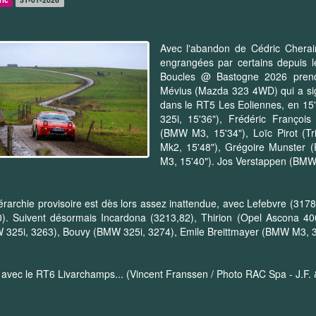
Avec l'abandon de Cédric Cherai
engrangées par certains depuis 
Boucles @ Bastogne 2026 prend
Mévius (Mazda 323 4WD) qui a si
dans le RT5 Les Eoliennes, en 1
325i, 15'36"), Frédéric Françoi
(BMW M3, 15'34"), Loïc Pirot (T
Mk2, 15'48"), Grégoire Munster 
M3, 15'40"). Jos Verstappen (BMW 
érarchie provisoire est dès lors assez inattendue, avec Lefebvre (3178,
0). Suivent désormais Incardona (3213,82), Thirion (Opel Ascona 4
325i, 3263), Bouvy (BMW 325i, 3274), Emile Breittmayer (BMW M3, 3
 avec le RT6 Livarchamps... (Vincent Franssen / Photo RAC Spa - J.F. 