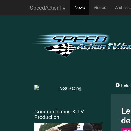
SpeedActionTV
News
Videos
Archive
Reto
Le
Communication & TV
Production
de
Histo