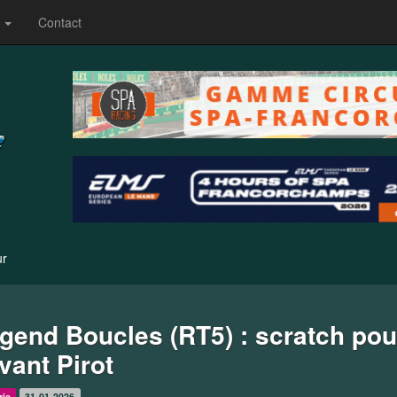
s
Contact
ur
gend Boucles (RT5) : scratch pou
vant Pirot
ric
31-01-2026