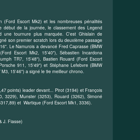
n (Ford Escort Mk2) et les nombreuses pénalités
le début de la journée, le classement des Legend
 une tournure plus marquée. C'est Ghislain de
gné son premier scratch lors du deuxième passage
5'16". Le Namurois a devancé Fred Caprasse (BMW
s (Ford Escort Mk2, 15'40"), Sébastien Incardona
riumph TR7, 15'48"), Bastien Rouard (Ford Escort
(Porsche 911, 15'49") et Stéphane Lefebvre (BMW
M3, 15'46") a signé le 9e meilleur chrono.
47 points) leader devant... Pirot (3194) et François
00, 3229), Munster (3253), Rouard (3262), Simoné
317,89) et Wartique (Ford Escort Mk1, 3336).
& J. Fiasse)