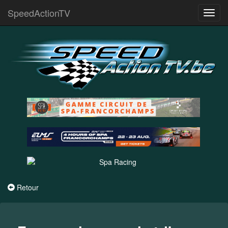
SpeedActionTV
Toggl
navig
Retour