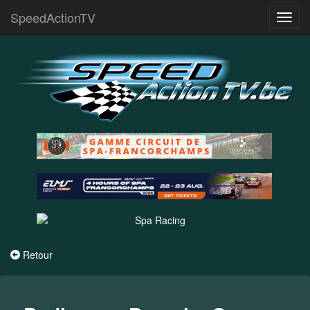
SpeedActionTV
Toggl
navig
Retour