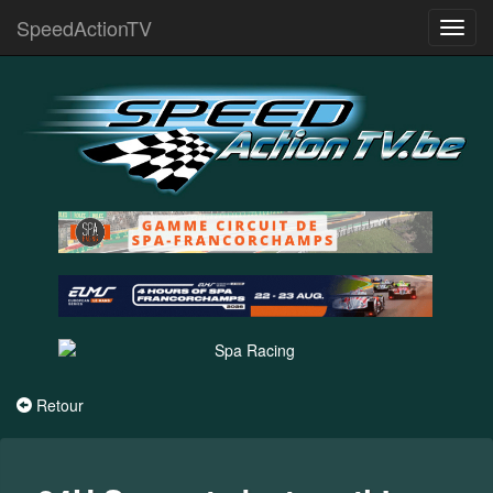
SpeedActionTV
Toggl
navig
Retour