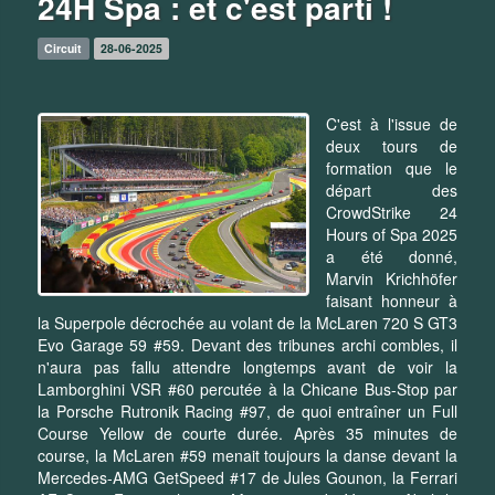
24H Spa : et c'est parti !
Circuit
28-06-2025
C'est à l'issue de
deux tours de
formation que le
départ des
CrowdStrike 24
Hours of Spa 2025
a été donné,
Marvin Krichhöfer
faisant honneur à
la Superpole décrochée au volant de la McLaren 720 S GT3
Evo Garage 59 #59. Devant des tribunes archi combles, il
n'aura pas fallu attendre longtemps avant de voir la
Lamborghini VSR #60 percutée à la Chicane Bus-Stop par
la Porsche Rutronik Racing #97, de quoi entraîner un Full
Course Yellow de courte durée. Après 35 minutes de
course, la McLaren #59 menait toujours la danse devant la
Mercedes-AMG GetSpeed #17 de Jules Gounon, la Ferrari