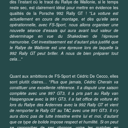
dès l’instant où le tracé du Rallye de Wallonie, si le temps
reste sec, est clairement idéal pour mettre en évidence les
qualités de la Porsche 992 Rally GT ! "
La voiture est
actuellement en cours de montage, et dès qu’elle sera
opérationnelle, avec FS-Sport, nous allons organiser une
nouvelle séance d’essais qui aura avant tout valeur de
déverminage en vue du Shakedown de l’épreuve
namuroise. Cet investissement est d’autant plus justifié que
le Rallye de Wallonie est une épreuve lors de laquelle la
992 Rally GT peut briller. A nous de bien préparer tout
cela
…"
Quant aux ambitions de FS-Sport et Cédric De Cecco, elles
sont plutôt claires… "
Plus que jamais, Cédric Cherain va
constituer une excellente référence. Il a disputé une saison
complète avec une 997 GT3, il a pris part au Rally van
Haspengouw avec la 991 GT3, il a fait office de voiture #0
lors du Rallye des Ardennes avec la 992 Rally GT et vient
de remporter le Rally GT au TAC avec une 991 GT3. Il n’y
aura donc pas de lutte intestine entre lui et moi, d’autant
que ce type de bolide impose respect et humilité. Si on peut
se rapprocher de ses chronos, voire les matcher en