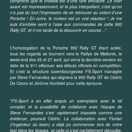
comprend que le châssis est d’une rare efficacité. Le train
avant est impressionnant, et le plus interpellant, c’est qu’on
n’a pas du tout l’impression de se retrouver au volant d’une
Porsche ! En outre, le moteur est un vrai réacteur ! Je me
suis d’emblée senti à l’aise aux commandes de cette 992
Rally GT, et il me tarde de la découvrir en course
…"
L’homologation de la Porsche 992 Rally GT étant actée,
tous les regards se tournent vers le Rallye de Wallonie, le
week-end des 26 et 27 avril, qui verra la dernière version en
date de la 911 effectuer ses débuts officiels en compétition.
Et c’est la structure luxembourgeoise FS-Sport managée
par Steve Fernandes qui alignera la 992 Rally GT de Cédric
De Cecco et Jérôme Humblet pour cette épreuve.
"
FS-Sport a en effet acquis un exemplaire avec le kit
complet, et la possibilité de collaborer avec l’équipe de
Steve Fernandes s’est rapidement imposée comme une
évidence
, poursuit Cédric.
La collaboration avec Florian
(l’ingénieur du team) a déjà pu commencer lors de notre
test dans les Vosges, et celle-ci s’est parfaitement déroulée
.