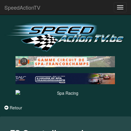
SpeedActionTV
Toggl
navig
Retour