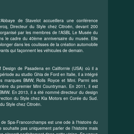
'Abbaye de Stavelot accueillera une conférence
ercq, Directeur du Style chez Citroën, devant 200
st organisé par les membres de l'ASBL Le Musée du
ns le cadre du 40ème anniversaire du musée. Elle
longer dans les coulisses de la création automobile
vants qui façonnent les véhicules de demain.
 of Design de Pasadena en Californie (USA) où il a
iode au studio Ghia de Ford en Italie, il a intégré
 les marques BMW, Rolls Royce et Mini. Parmi ses
rière du premier Mini Countryman. En 2011, il est
BMW. En 2013, il a été nommé directeur du design
direction du Style chez Kia Motors en Corée du Sud.
du Style chez Citroën.
t de Spa-Francorchamps est une ode à l'histoire du
e souhaite pas uniquement parler de l’histoire mais
cq s'inscrit parfaitement dans cette vision. Sa venue