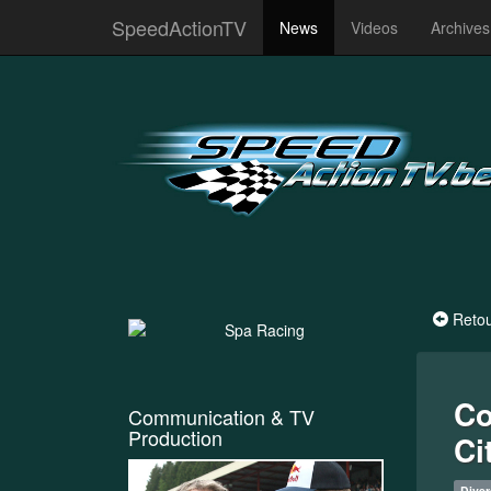
SpeedActionTV
News
Videos
Archive
Reto
Co
Communication & TV
Production
Ci
Diver