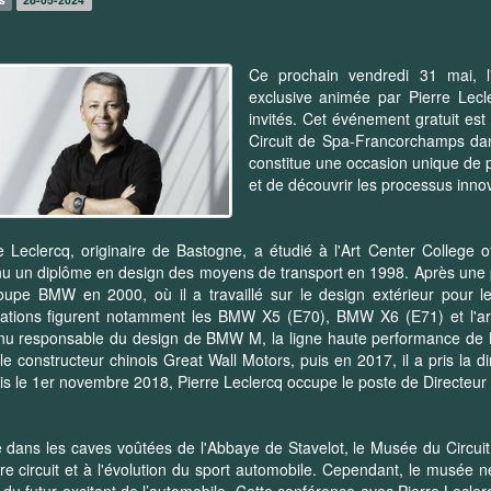
Ce prochain vendredi 31 mai, l
exclusive animée par Pierre Lecl
invités. Cet événement gratuit e
Circuit de Spa-Francorchamps da
constitue une occasion unique de p
et de découvrir les processus inno
e Leclercq, originaire de Bastogne, a étudié à l'Art Center College
u un diplôme en design des moyens de transport en 1998. Après une pér
roupe BMW en 2000, où il a travaillé sur le design extérieur pour
sations figurent notamment les BMW X5 (E70), BMW X6 (E71) et l'ar
nu responsable du design de BMW M, la ligne haute performance de 
le constructeur chinois Great Wall Motors, puis en 2017, il a pris la 
s le 1er novembre 2018, Pierre Leclercq occupe le poste de Directeur 
 dans les caves voûtées de l'Abbaye de Stavelot, le Musée du Circui
re circuit et à l'évolution du sport automobile. Cependant, le musée n
 du futur excitant de l’automobile. Cette conférence avec Pierre Lecler