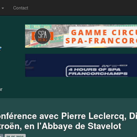
s
Contact
ur
nférence avec Pierre Leclercq, Di
troën, en l'Abbaye de Stavelot
s
28-05-2024