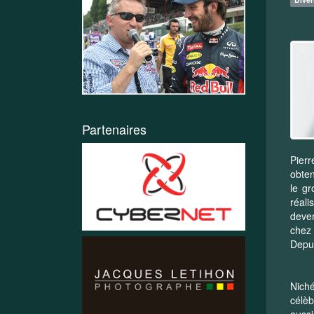
Partenaires
Pierr
obten
le g
réali
deve
chez 
Depui
Niché
célèb
aussi