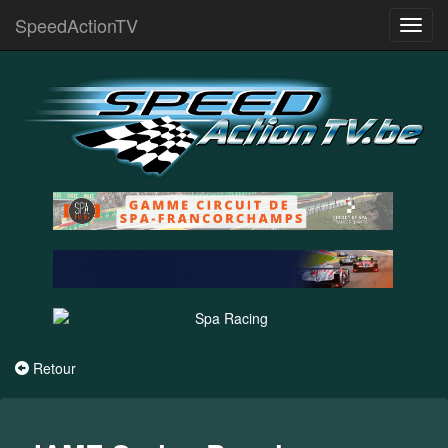
SpeedActionTV
Toggl
navig
Retour