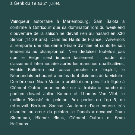
à Genk du 19 au 21 juillet.
Vainqueur autoritaire à Mariembourg, Sam Balota a
confirmé à Ostricourt que sa domination lors du week-end
d’ouverture de la saison ne devait rien au hasard en X30
Senior (14-29 ans). Dans les Hauts-de-France, l’Anversois
a remporté une deuxième Finale d’affilée et conforté son
leadership au championnat. N’en déduisez toutefois pas
que le Belge s’est imposé facilement ! Leader du
classement intermédiaire après les manches qualificatives,
Henkie Kalteren est passé proche de l’exploit, le
Néerlandais échouant à moins de 4 dixièmes de la victoire.
Derrière eux, Noah Maton a profité d’une pénalité infligée à
Clément Outran pour monter sur la troisième marche du
podium devant Julian Kamen et Thomas Van Vliet, le
meilleur 'Rookie' du peloton. Aux portes du Top 5, on
retrouvait Bertram Sachse. Au terme d’une course très
disputée au cœur du peloton, le Danois a devancé Daan
Steenman, Riemer Blonk, Clément Outran et Beau
Heijmans.