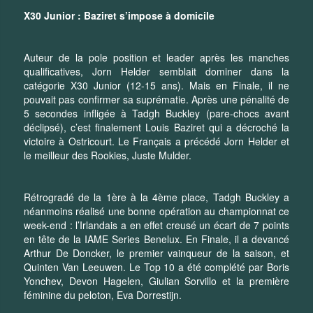
X30 Junior : Baziret s’impose à domicile
Auteur de la pole position et leader après les manches
qualificatives, Jorn Helder semblait dominer dans la
catégorie X30 Junior (12-15 ans). Mais en Finale, il ne
pouvait pas confirmer sa suprématie. Après une pénalité de
5 secondes infligée à Tadgh Buckley (pare-chocs avant
déclipsé), c’est finalement Louis Baziret qui a décroché la
victoire à Ostricourt. Le Français a précédé Jorn Helder et
le meilleur des Rookies, Juste Mulder.
Rétrogradé de la 1ère à la 4ème place, Tadgh Buckley a
néanmoins réalisé une bonne opération au championnat ce
week-end : l’Irlandais a en effet creusé un écart de 7 points
en tête de la IAME Series Benelux. En Finale, il a devancé
Arthur De Doncker, le premier vainqueur de la saison, et
Quinten Van Leeuwen. Le Top 10 a été complété par Boris
Yonchev, Devon Hagelen, Giulian Sorvillo et la première
féminine du peloton, Eva Dorrestijn.