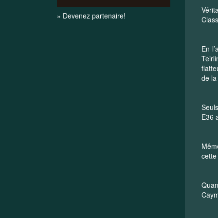
Vérit
» Devenez partenaire!
Class
En l’
Teirl
flatt
de la
Seuls
E36 
Même 
cette
Quant
Cayma