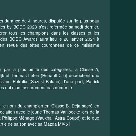
’endurance de 4 heures, disputée sur ‘le plus beau
ries by BGDC 2023 s’est refermée samedi dernier.
rer tous les champions dans les classes et les
e des BGDC Awards aura lieu le 20 janvier 2024 à
 en revue des têtes couronnées de ce millésime
par la plus petite des catégories, la Classe A,
uijk et Thomas Leten (Renault Clio) décrochent une
simo Petralia (Suzuki Baleno) d’une part, Patrick
es qui n’ont assurément pas démérité.
ître le nom du champion en Classe B. Déjà sacré en
sociation avec le jeune Thomas Vanloocke lors de la
t Philippe Ménage (Vauxhall Astra Coupé) et le duo
artie de saison avec sa Mazda MX-5 !