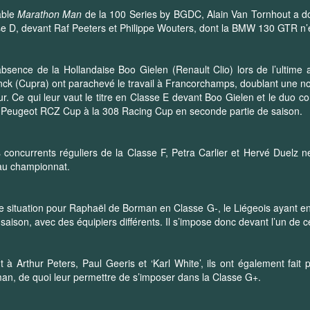
able
Marathon Man
de la 100 Series by BGDC, Alain Van Tornhout a dom
e D, devant Raf Peeters et Philippe Wouters, dont la BMW 130 GTR n’e
absence de la Hollandaise Boo Gielen (Renault Clio) lors de l’ultime
inck (Cupra) ont parachevé le travail à Francorchamps, doublant une no
eur. Ce qui leur vaut le titre en Classe E devant Boo Gielen et le duo
 Peugeot RCZ Cup à la 308 Racing Cup en seconde partie de saison.
 concurrents réguliers de la Classe F, Petra Carlier et Hervé Duelz 
au championnat.
situation pour Raphaël de Borman en Classe G-, le Liégeois ayant e
 saison, avec des équipiers différents. Il s’impose donc devant l’un de c
 à Arthur Peters, Paul Geeris et ‘Karl White’, ils ont également fait 
n, de quoi leur permettre de s’imposer dans la Classe G+.