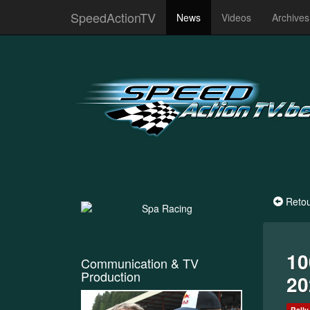
SpeedActionTV
News
Videos
Archive
Reto
10
Communication & TV
Production
20
Rally