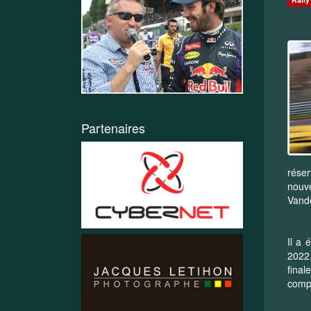
Partenaires
réser
nouve
Vande
Il a 
2022,
final
compo