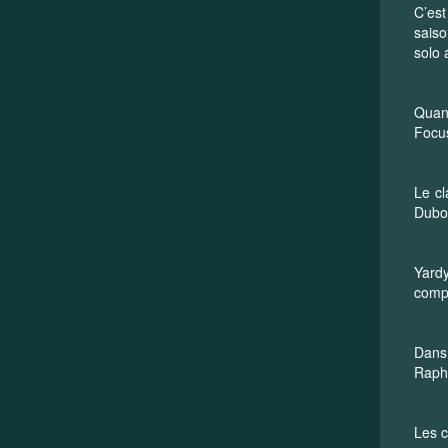
C’est
saiso
solo 
Quant
Focus
Le cl
Dubo
Yardy
compl
Dans 
Rapha
Les c