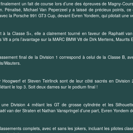
 finalement un fait de course lors d’une des épreuves de Magny-Cours 
n. Pénalisé, Michael Van Peperzeel y a laissé de précieux points, c
avec la Porsche 991 GT3 Cup, devant Evren Yondem, qui pilotait une ve
 à la Classe S+, elle a clairement tourné en faveur de Raphaël va
 V8 a pris l’avantage sur la MARC BMW V8 de Dirk Mertens, Maurits 
assement final de la Division 1 correspond à celui de la Classe B, 
is/Wauters.
 Hoogwerf et Steven Teirlinck sont de leur côté sacrés en Division 
étant le top 3. Soit deux dames sur le podium final !
une Division 4 mêlant les GT de grosse cylindrée et les Silhouett
ël van der Straten et Nathan Vanspringel d’une part, Evren Yondem de
lassements complets, avec et sans les jokers, incluant les pilotes class