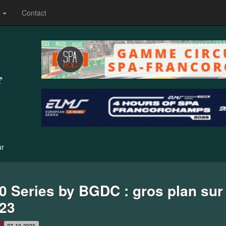
s
Contact
ur
0 Series by BGDC : gros plan sur
23
27-10-2023