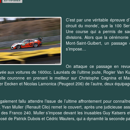
C’est par une véritable épreuve d
circuit du monde’, que la 100 Se
Une course qui a permis de sac
divisions. Alors que la cérémoni
Mont-Saint-Guibert, un passage
s’impose…
On attaque ce passage en revue 
vée aux voitures de 1600cc. Lauréats de l’ultime joute, Rogier Van K
lle couronne en prenant le meilleur sur Christophe Cagnina et Mas
r Eecken et Nicolas Lamonica (Peugeot 206) de l’autre, deux équipag
également fallu attendre l’issue de l’ultime affrontement pour conna
 Yvan Muller (Renault Clio) remet le couvert, après une judicieuse as
e des Franco 240. Muller s’impose devant les inusables Guy Katsers e
sé de Patrick Dubois et Cédric Wauters, qui a dynamité la seconde p