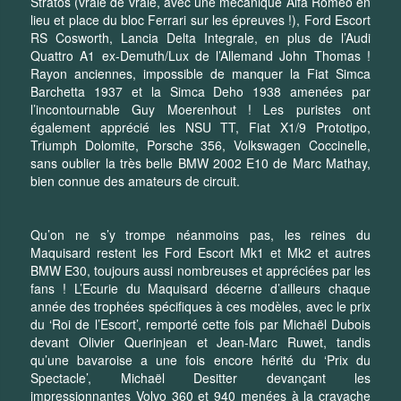
Stratos (vraie de vraie, avec une mécanique Alfa Romeo en
lieu et place du bloc Ferrari sur les épreuves !), Ford Escort
RS Cosworth, Lancia Delta Integrale, en plus de l’Audi
Quattro A1 ex-Demuth/Lux de l’Allemand John Thomas !
Rayon anciennes, impossible de manquer la Fiat Simca
Barchetta 1937 et la Simca Deho 1938 amenées par
l’incontournable Guy Moerenhout ! Les puristes ont
également apprécié les NSU TT, Fiat X1/9 Prototipo,
Triumph Dolomite, Porsche 356, Volkswagen Coccinelle,
sans oublier la très belle BMW 2002 E10 de Marc Mathay,
bien connue des amateurs de circuit.
Qu’on ne s’y trompe néanmoins pas, les reines du
Maquisard restent les Ford Escort Mk1 et Mk2 et autres
BMW E30, toujours aussi nombreuses et appréciées par les
fans ! L’Ecurie du Maquisard décerne d’ailleurs chaque
année des trophées spécifiques à ces modèles, avec le prix
du ‘Roi de l’Escort’, remporté cette fois par Michaël Dubois
devant Olivier Querinjean et Jean-Marc Ruwet, tandis
qu’une bavaroise a une fois encore hérité du ‘Prix du
Spectacle’, Michaël Desitter devançant les
impressionnantes Volvo 360 et 940 menées à la cravache