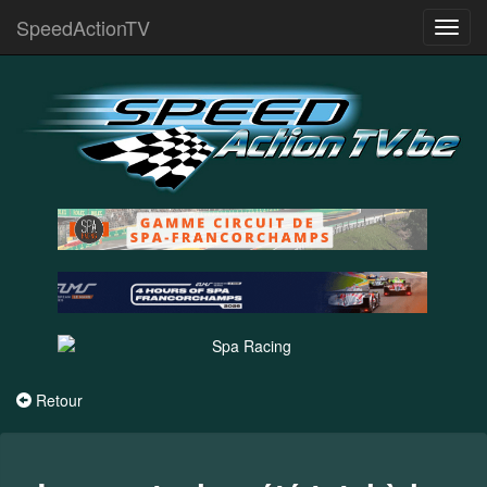
SpeedActionTV
Toggl
navig
Retour