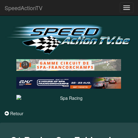
SpeedActionTV
Toggl
navig
Retour