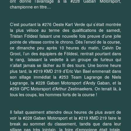
ont donné l’avantage à la #228 Gaban Motorsport,
championne en titre…
C’est pourtant la #276 Oeste Kart Verde qui s’était montrée
la plus véloce au terme des qualifications de samedi,
Tristan Földesi faisant une nouvelle fois preuve d’une jolie
pointe de vitesse contre le chrono. Dès l’envol de la course,
ce dimanche peu après 10 heures du matin, Calvin De
Groot, l’un des équipiers de Földesi, rentrait pourtant dans
le rang, laissant la vedette à un groupe de furieux qui
n’allait jamais se lâcher au fil des tours. Une bonne heure
plus tard, la #219 KMD 219 d’Eric Van Bael emmenait dans
son sillage immédiat la #253 Team Lagrange de Niels
Lagrange, la #228 Gaban Motorsport d’Andy Gaban, et la
#259 GPC Motorsport d’Arthur Zeelmaekers. On tenait là, à
tous les coups, les hommes forts de la course !
Il fallait quasiment attendre deux heures de plus avant de
voir la #228 Gaban Motorsport et la #219 KMD 219 faire le
break au sommet du classement, tandis que dans leur
sillage pas très lointain, la foire d’empoigne était totale.