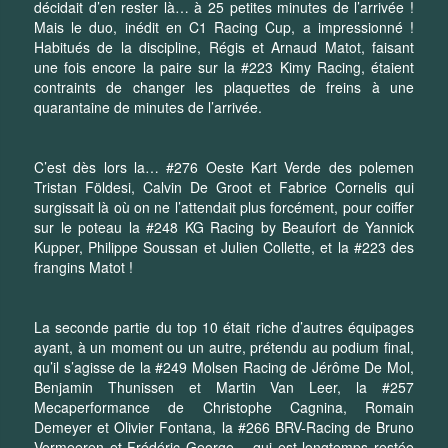
décidait d’en rester là… à 25 petites minutes de l’arrivée !
Mais le duo, inédit en C1 Racing Cup, a impressionné !
Habitués de la discipline, Régis et Arnaud Matot, faisant
une fois encore la paire sur la #223 Kimy Racing, étaient
contraints de changer les plaquettes de freins à une
quarantaine de minutes de l’arrivée.
C’est dès lors la… #276 Oeste Kart Verde des polemen
Tristan Földesi, Calvin De Groot et Fabrice Cornelis qui
surgissait là où on ne l’attendait plus forcément, pour coiffer
sur le poteau la #248 KG Racing by Beaufort de Yannick
Kupper, Philippe Soussan et Julien Collette, et la #223 des
frangins Matot !
La seconde partie du top 10 était riche d’autres équipages
ayant, à un moment ou un autre, prétendu au podium final,
qu’il s’agisse de la #249 Molsen Racing de Jérôme De Mol,
Benjamin Thunissen et Martin Van Leer, la #257
Mecaperformance de Christophe Cagnina, Romain
Demeyer et Olivier Fontana, la #266 BRV-Racing de Bruno
Vermeeren et Frédéric George – qui est longtemps restée