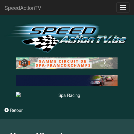
SpeedActionTV
Toggl
navig
Retour