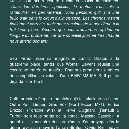
M3 a toutefois rencontré quelques soucis mécaniques.
"
Dans les dernières spéciales, le moteur s'est mis à
ratatouiller en permanence. Nous pensons qu'il y a une
bulle d'air dans le circuit d'alimentation. Les chronos restent
finalement corrects, mais nous reculons de la deuxième à la
troisième place. J'espère que nous trouverons rapidement
l'origine du problème, car une nouvelle journée très chaude
nous attend demain
."
Seb Perez hisse sa magnifique Lancia Stratos à la
quatrième place, tandis que Wouter Lievens réussit une
excellente entrée en matière. Pour ses premiers kilomètres
de compétition au volant d'une BMW M3 MATS, il pointe
déjà dans le Top 5.
Cette première étape a toutefois déjà fait plusieurs victimes.
Outre Paul Lietaer, Gino Büx (Ford Escort Mk1), Enrico
Brazzoli (Porsche 911) et Hervé Guignard (Renault 5
Turbo) sont tous sortis de la route. Maxime Castelein a
quant à lui rencontré des problèmes d'embrayage dès le
départ avec sa nouvelle Lancia Stratos. Olivier Breittmayer