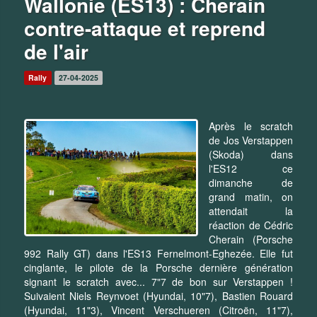
Wallonie (ES13) : Cherain
contre-attaque et reprend
de l'air
Rally
27-04-2025
Après le scratch
de Jos Verstappen
(Skoda) dans
l'ES12 ce
dimanche de
grand matin, on
attendait la
réaction de Cédric
Cherain (Porsche
992 Rally GT) dans l'ES13 Fernelmont-Eghezée. Elle fut
cinglante, le pilote de la Porsche dernière génération
signant le scratch avec... 7"7 de bon sur Verstappen !
Suivaient Niels Reynvoet (Hyundai, 10"7), Bastien Rouard
(Hyundai, 11"3), Vincent Verschueren (Citroën, 11"7),