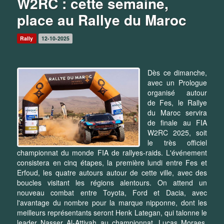
W2RC : cette semaine,
place au Rallye du Maroc
Rally
12-10-2025
Dès ce dimanche,
avec un Prologue
organisé autour
de Fes, le Rallye
du Maroc servira
de finale au FIA
W2RC 2025, soit
le très officiel
championnat du monde FIA de rallyes-raids. L'événement
consistera en cinq étapes, la première lundi entre Fes et
Erfoud, les quatre autours autour de cette ville, avec des
boucles visitant les régions alentours. On attend un
nouveau combat entre Toyota, Ford et Dacia, avec
l'avantage du nombre pour la marque nipponne, dont les
meilleurs représentants seront Henk Lategan, qui talonne le
leader Nasser Al-Attiyah au championnat, Lucas Moraes,