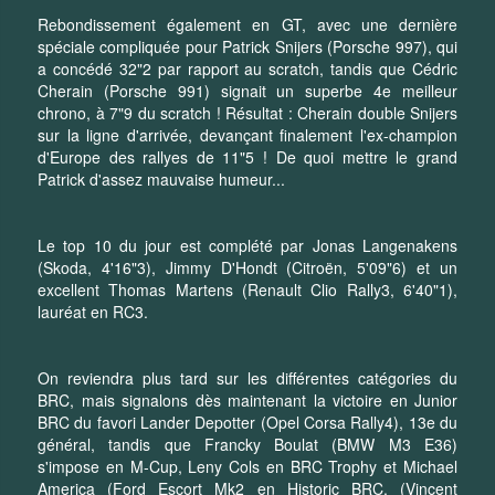
Rebondissement également en GT, avec une dernière
spéciale compliquée pour Patrick Snijers (Porsche 997), qui
a concédé 32"2 par rapport au scratch, tandis que Cédric
Cherain (Porsche 991) signait un superbe 4e meilleur
chrono, à 7"9 du scratch ! Résultat : Cherain double Snijers
sur la ligne d'arrivée, devançant finalement l'ex-champion
d'Europe des rallyes de 11"5 ! De quoi mettre le grand
Patrick d'assez mauvaise humeur...
Le top 10 du jour est complété par Jonas Langenakens
(Skoda, 4'16"3), Jimmy D'Hondt (Citroën, 5'09"6) et un
excellent Thomas Martens (Renault Clio Rally3, 6'40"1),
lauréat en RC3.
On reviendra plus tard sur les différentes catégories du
BRC, mais signalons dès maintenant la victoire en Junior
BRC du favori Lander Depotter (Opel Corsa Rally4), 13e du
général, tandis que Francky Boulat (BMW M3 E36)
s'impose en M-Cup, Leny Cols en BRC Trophy et Michael
America (Ford Escort Mk2 en Historic BRC. (Vincent