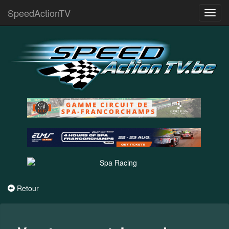
SpeedActionTV
Toggl
navig
Retour