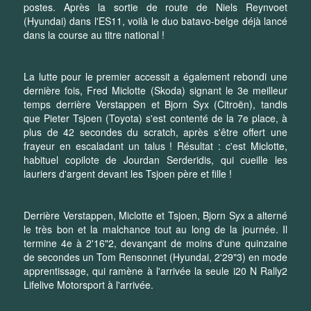
postes. Après la sortie de route de Niels Reynvoet
(Hyundai) dans l'ES11, voilà le duo batavo-belge déjà lancé
dans la course au titre national !
La lutte pour le premier accessit a également rebondi une
dernière fois, Fred Miclotte (Skoda) signant le 3e meilleur
temps derrière Verstappen et Bjorn Syx (Citroën), tandis
que Pieter Tsjoen (Toyota) s'est contenté de la 7e place, à
plus de 42 secondes du scratch, après s'être offert une
frayeur en escaladant un talus ! Résultat : c'est Miclotte,
habituel copilote de Jourdan Serderidis, qui cueille les
lauriers d'argent devant les Tsjoen père et fille !
Derrière Verstappen, Miclotte et Tsjoen, Bjorn Syx a alterné
le très bon et la malchance tout au long de la journée. Il
termine 4e à 2'16"2, devançant de moins d'une quinzaine
de secondes un Tom Rensonnet (Hyundai, 2'29"3) en mode
apprentissage, qui ramène à l'arrivée la seule i20 N Rally2
Lifelive Motorsport à l'arrivée.