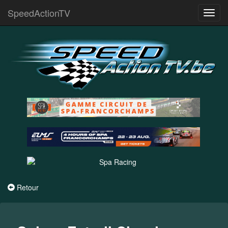
SpeedActionTV
Toggl
navig
Retour