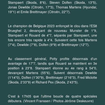
Stampaert (Skoda, 8"6), Steven Dolfen (Skoda, 13"5),
Jonas Dewilde (Citroën, 17"3), Thomas Martens (Hyundai,
19"1) et Emile Breittmayer (Citroën, 22"7).
Le champion de Belgique 2023 enfonçait le clou dans l'ES8
Brueghel 2, devançant de nouveau Munster de 1"9,
Stampaert et Rouard de 4"7, séparés par Stampaert, une
fois encore très rapide à 4"4. Suivaient cette fois Martens
(7"4), Dewilde (7"8), Dolfen (9"9) et Breittmayer (12"7).
Au classement général, Potty profite désormais d'un
avantage de 17"7, tandis que Rouard se maintient en 3e
position à 23"8. Stampaert étonne au 4e rang à 54"0,
devançant Martens (55"6). Suivent désormais Dewilde
(1'14"0), Dolfen (1'30"9), Breittmayer (2'16"3), Fred Miclotte
(Skoda, 2'33"9) et Richard Pex (Skoda, 2'43"5).
C'est à 17h05 que l'ultime boucle de quatre spéciales
débutera. (Vincent Franssen / Photos Jérôme Deskeuvre)