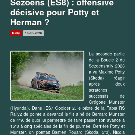
Sezoens (ES8) : offensive
décisive pour Potty et
Herman ?
Rally
16-05-2026
La seconde partie
de la Boucle 2 du
Sezoensrally 2026
a vu Maxime Potty
(Skoda) réagir
après deux
scratches
successifs de
Grégoire Munster
(Hyundai). Dans l'ES7 Goolder 2, le pilote de la Fabia RS
Rally2 de pointe a devancé le fils aîné de Bernard Munster
de 4"9, de quoi lui permettre de faire passer son avance à
15"8 à cinq spéciales de la fin de journée. Derrière Potty et
Munster, on pointait Bastien Rouard (Skoda, 5"0), Nicola