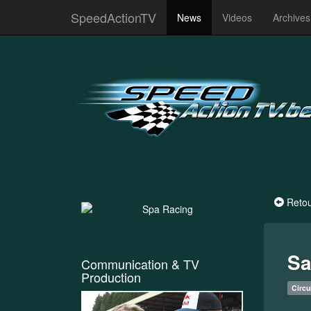
SpeedActionTV
News
Videos
Archive
Reto
Sa
Communication & TV
Production
Circu