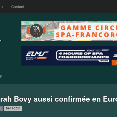
s
Contact
ur
rah Bovy aussi confirmée en Eur
it
28-11-2024