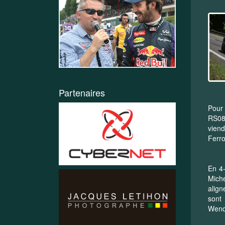
Partenaires
Pour 
RS08 
viend
Ferro
En 4-
Miche
align
sont
Wend