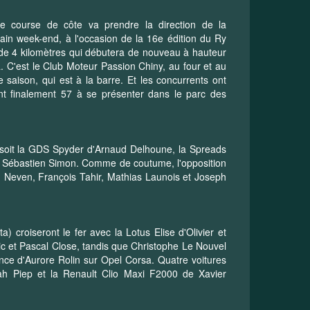
e course de côte va prendre la direction de la
in week-end, à l'occasion de la 16e édition du Ry
de 4 kilomètres qui débutera de nouveau à hauteur
 C'est le Club Moteur Passion Chiny, au four et au
 saison, qui est à la barre. Et les concurrents ont
ont finalement 57 à se présenter dans le parc des
5, soit la GDS Spyder d'Arnaud Delhoune, la Spreads
 de Sébastien Simon. Comme de coutume, l'opposition
d Neven, François Tahir, Mathias Launois et Joseph
 croiseront le fer avec la Lotus Elise d'Olivier et
ic et Pascal Close, tandis que Christophe Le Nouvel
ence d'Aurore Rolin sur Opel Corsa. Quatre voitures
h Piep et la Renault Clio Maxi F2000 de Xavier