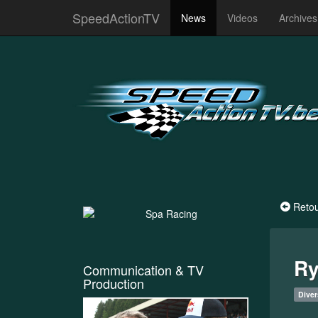
SpeedActionTV
News
Videos
Archive
Reto
Ry
Communication & TV
Production
Diver