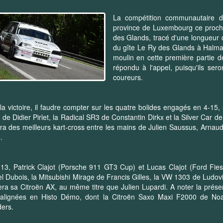
La compétition communautaire d
province de Luxembourg ce procha
des Glands, tracé d'une longueur 
du gîte Le Ry des Glands à Halma.
moulin en cette première partie de
répondu à l'appel, puisqu'ils ser
coureurs.
la victoire, il faudre compter sur les quatre bolides engagés en 4-1
de Didier Pirlet, la Radical SR3 de Constantin Dirkx et la Silver Car
ra des meilleurs kart-cross entre les mains de Julien Saussus, Arnau
.
13, Patrick Clajot (Porsche 911 GT3 Cup) et Lucas Clajot (Ford Fiesta)
l Dubois, la Mitsubishi Mirage de Francis Gilles, la VW 1303 de Ludov
era sa Citroën AX, au même titre que Julien Lupardi. A noter la prés
 alignées en Histo Démo, dont la Citroën Saxo Maxi F2000 de Noa
ers.