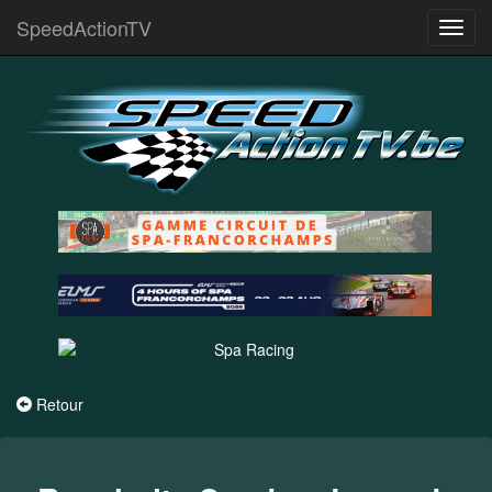
SpeedActionTV
Toggl
navig
Retour