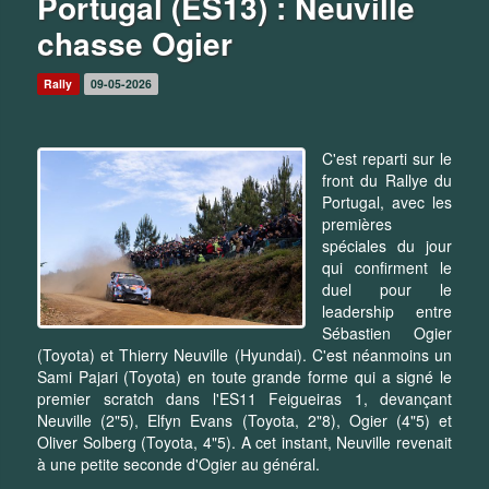
Portugal (ES13) : Neuville
chasse Ogier
Rally
09-05-2026
C'est reparti sur le
front du Rallye du
Portugal, avec les
premières
spéciales du jour
qui confirment le
duel pour le
leadership entre
Sébastien Ogier
(Toyota) et Thierry Neuville (Hyundai). C'est néanmoins un
Sami Pajari (Toyota) en toute grande forme qui a signé le
premier scratch dans l'ES11 Feigueiras 1, devançant
Neuville (2"5), Elfyn Evans (Toyota, 2"8), Ogier (4"5) et
Oliver Solberg (Toyota, 4"5). A cet instant, Neuville revenait
à une petite seconde d'Ogier au général.