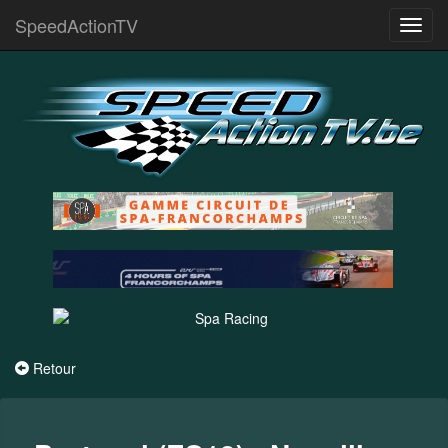
SpeedActionTV
Toggl
navig
Retour