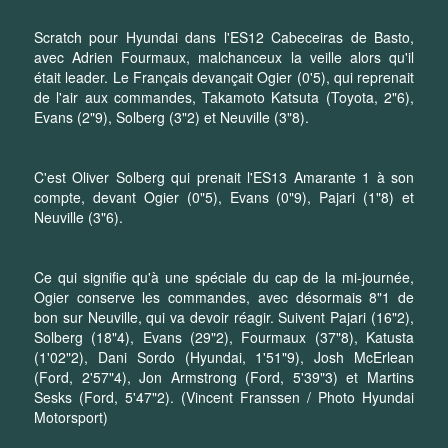
Scratch pour Hyundai dans l'ES12 Cabeceiras de Basto,
avec Adrien Fourmaux, malchanceux la veille alors qu'il
était leader. Le Français devançait Ogier (0'5), qui reprenait
de l'air aux commandes, Takamoto Katsuta (Toyota, 2"6),
Evans (2"9), Solberg (3"2) et Neuville (3"8).
C'est Oliver Solberg qui prenait l'ES13 Amarante 1 à son
compte, devant Ogier (0"5), Evans (0"9), Pajari (1"8) et
Neuville (3"6).
Ce qui signifie qu'à une spéciale du cap de la mi-journée,
Ogier conserve les commandes, avec désormais 8"1 de
bon sur Neuville, qui va devoir réagir. Suivent Pajari (16"2),
Solberg (18"4), Evans (29"2), Fourmaux (37"8), Katusta
(1'02"2), Dani Sordo (Hyundai, 1'51"9), Josh McErlean
(Ford, 2'57"4), Jon Armstrong (Ford, 5'39"3) et Martins
Sesks (Ford, 5'47"2). (Vincent Franssen / Photo Hyundai
Motorsport)