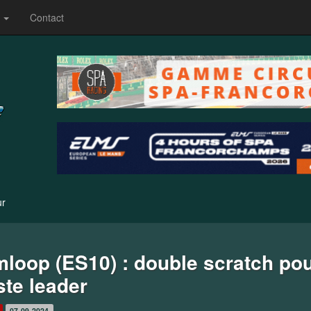
s
Contact
ur
loop (ES10) : double scratch pou
ste leader
07-09-2024