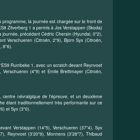
 programme, la journée est chargée sur le front de
S8 Zilverberg 1 a permis à Jos Verstappen (Skoda)
a journée, précédant Cédric Cherain (Hyundai, 0"2),
ent Verschueren (Citroën, 2"9), Bjorn Syx (Citroën,
, 8"6).
 l'ES9 Rumbeke 1, avec un scratch devant Reynvoet
), Verschueren (4"9) et Emile Breittmayer (Citroën,
, centre névralgique de l'épreuve, et un deuxième
he étant traditionnellement très performante sur ce
6) et Syx (3"0).
devant Verstappen (14"5), Verschueren (37"4), Syx
6"7), Reynvoet (3'20"9), Monnens (3'28"7), Thibaud