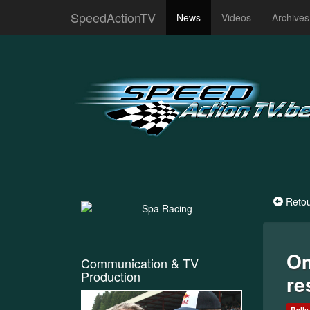
SpeedActionTV
News
Videos
Archive
Reto
Om
Communication & TV
Production
re
Rally