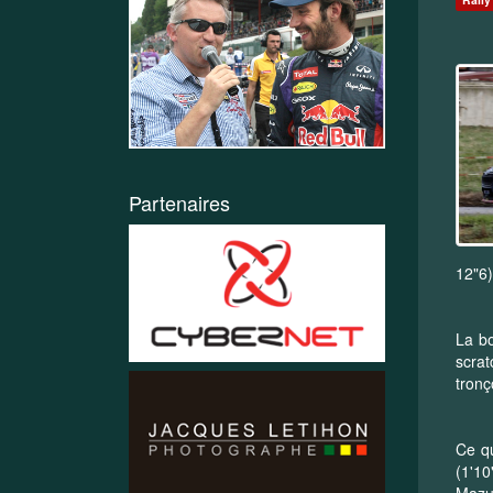
Partenaires
12"6
La bo
scrat
tronç
Ce qu
(1'10
Mazui