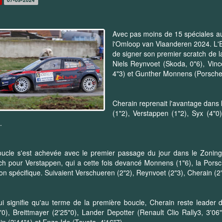
Avec pas moins de 15 spéciales au
l'Omloop van Vlaanderen 2024. L'E
de signer son premier scratch de l
Niels Reynvoet (Skoda, 0"6), Vinc
4"3) et Gunther Monnens (Porsche
Cherain reprenait l'avantage dans
(1"2), Verstappen (1"2), Syx (4"0
).
ucle s'est achevée avec le premier passage du jour dans le Zoning
ch pour Verstappen, qui a cette fois devancé Monnens (1"6), la Porsc
on spécifique. Suivaient Verschueren (2"2), Reynvoet (2"3), Cherain (2"
i signifie qu'au terme de la première boucle, Cherain reste leader 
"0), Breittmayer (2'25"0), Lander Depotter (Renault Clio Rally3, 3'0
n (3'44"1) et Enzo Ide (Toyota, 4'16"7).