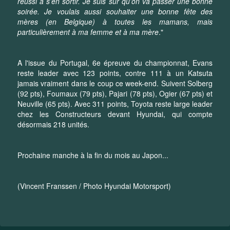
réussi à s’en sortir. Je suis sûr qu’on va passer une bonne
soirée. Je voulais aussi souhaiter une bonne fête des
mères (en Belgique) à toutes les mamans, mais
particulièrement à ma femme et à ma mère
."
A l'issue du Portugal, 6e épreuve du championnat, Evans
reste leader avec 123 points, contre 111 à un Katsuta
jamais vraiment dans le coup ce week-end. Suivent Solberg
(92 pts), Foumaux (79 pts), Pajari (78 pts), Ogier (67 pts) et
Neuville (65 pts). Avec 311 points, Toyota reste large leader
chez les Constructeurs devant Hyundai, qui compte
désormais 218 unités.
Prochaine manche à la fin du mois au Japon...
(Vincent Franssen / Photo Hyundai Motorsport)