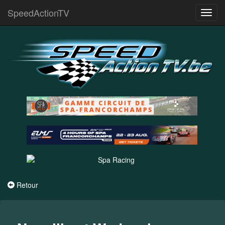
SpeedActionTV
Toggl
navig
Retour