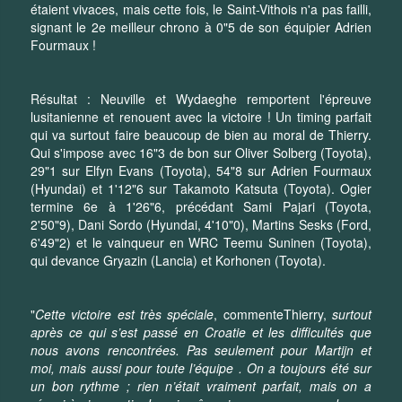
étaient vivaces, mais cette fois, le Saint-Vithois n'a pas failli,
signant le 2e meilleur chrono à 0"5 de son équipier Adrien
Fourmaux !
Résultat : Neuville et Wydaeghe remportent l'épreuve
lusitanienne et renouent avec la victoire ! Un timing parfait
qui va surtout faire beaucoup de bien au moral de Thierry.
Qui s'impose avec 16"3 de bon sur Oliver Solberg (Toyota),
29"1 sur Elfyn Evans (Toyota), 54"8 sur Adrien Fourmaux
(Hyundai) et 1'12"6 sur Takamoto Katsuta (Toyota). Ogier
termine 6e à 1'26"6, précédant Sami Pajari (Toyota,
2'50"9), Dani Sordo (Hyundai, 4'10"0), Martins Sesks (Ford,
6'49"2) et le vainqueur en WRC Teemu Suninen (Toyota),
qui devance Gryazin (Lancia) et Korhonen (Toyota).
"
Cette victoire est très spéciale
, commenteThierry,
surtout
après ce qui s’est passé en Croatie et les difficultés que
nous avons rencontrées. Pas seulement pour Martijn et
moi, mais aussi pour toute l’équipe . On a toujours été sur
un bon rythme ; rien n’était vraiment parfait, mais on a