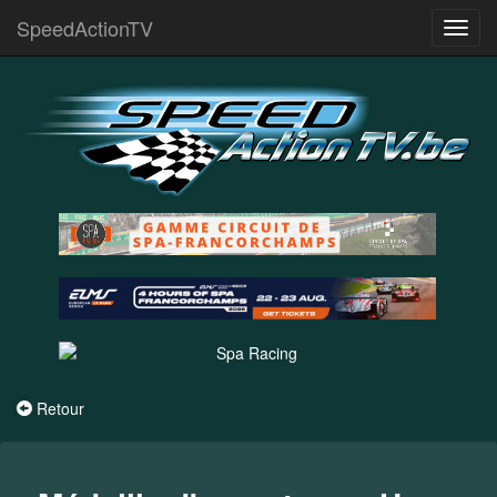
SpeedActionTV
Toggl
navig
Retour