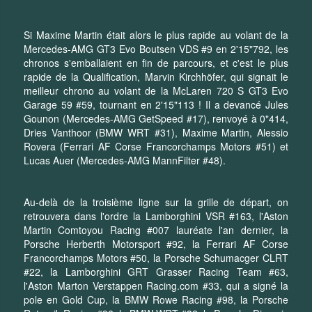
Si Maxime Martin était alors le plus rapide au volant de la
Mercedes-AMG GT3 Evo Boutsen VDS #9 en 2'15"792, les
chronos s'emballaient en fin de parcours, et c'est le plus
rapide de la Qualification, Marvin Kirchhöfer, qui signait le
meilleur chrono au volant de la McLaren 720 S GT3 Evo
Garage 59 #59, tournant en 2'15"113 ! Il a devancé Jules
Gounon (Mercedes-AMG GetSpeed #17), renvoyé à 0"414,
Dries Vanthoor (BMW WRT #31), Maxime Martin, Alessio
Rovera (Ferrari AF Corse Francorchamps Motors #51) et
Lucas Auer (Mercedes-AMG MannFilter #48).
Au-delà de la troisième ligne sur la grille de départ, on
retrouvera dans l'ordre la Lamborghini VSR #163, l'Aston
Martin Comtoyou Racing #007 lauréate l'an dernier, la
Porsche Herberth Motorsport #92, la Ferrari AF Corse
Francorchamps Motors #50, la Porsche Schumacger CLRT
#22, la Lamborghini GRT Grasser Racing Team #63,
l'Aston Marton Verstappen Racing.com #33, qui a signé la
pole en Gold Cup, la BMW Rowe Racing #98, la Porsche