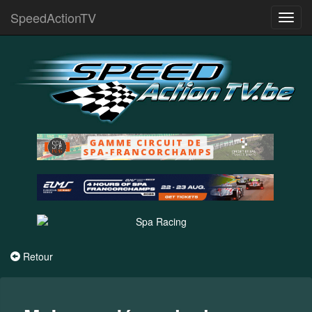
SpeedActionTV
Toggl
navig
Retour