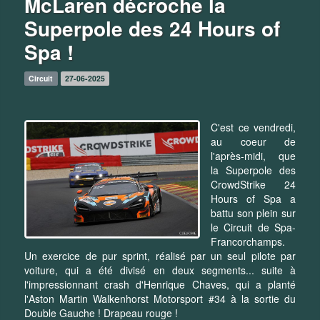
McLaren décroche la
Superpole des 24 Hours of
Spa !
Circuit
27-06-2025
C'est ce vendredi,
au coeur de
l'après-midi, que
la Superpole des
CrowdStrike 24
Hours of Spa a
battu son plein sur
le Circuit de Spa-
Francorchamps.
Un exercice de pur sprint, réalisé par un seul pilote par
voiture, qui a été divisé en deux segments... suite à
l'impressionnant crash d'Henrique Chaves, qui a planté
l'Aston Martin Walkenhorst Motorsport #34 à la sortie du
Double Gauche ! Drapeau rouge !