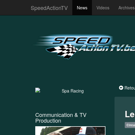
SpeedActionTV
News
Videos
Archive
Reto
Le
Communication & TV
Production
Circu