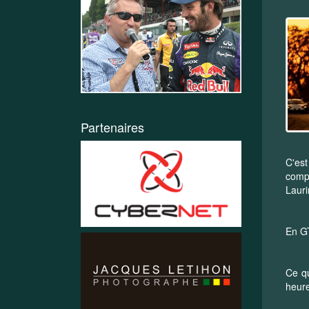
Partenaires
C'es
compa
Lauri
En GT
Ce qu
heure