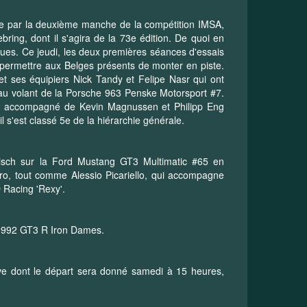
e par la deuxième manche de la compétition IMSA,
ring, dont il s'agira de la 73e édition. De quoi en
iques. Ce jeudi, les deux premières séances d'essais
permettre aux Belges présents de monter en piste.
 et ses équipiers Nick Tandy et Felipe Nasr qui ont
 au volant de la Porsche 963 Penske Motorsport #7.
r, accompagné de Kevin Magnussen et Philipp Eng
 s'est classé 5e de la hiérarchie générale.
visch sur la Ford Mustang GT3 Multimatic #65 en
o, tout comme Alessio Picariello, qui accompagne
O Racing 'Rexy'.
he 992 GT3 R Iron Dames.
uve dont le départ sera donné samedi à 15 heures,