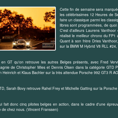
Cette fin de semaine sera marqué
les célébrissimes 12 Heures de Seb
faire un classique parmi les class
libres sont programmées, de quoi 
C'est d'ailleurs Laurens Vanthoor
réalisé le meilleur chrono du FP1
Quant à son frère Dries Vanthoo
sur la BMW M Hybrid V8 RLL #24, il
t en GT qu'on retrouve les autres Belges présents, avec Fred Ver
gnie de Christopher Mies et Dennis Olsen dans la catégorie GTD Pr
n Heinrich et Klaus Bachler sur la très attendue Porsche 992 GT3 R A
D, Sarah Bovy retrouve Rahel Frey et Michelle Gatting sur la Porsc
i fait donc cinq pilotes belges en action, dans le cadre d'une épre
 de chez nous. (Vincent Franssen)