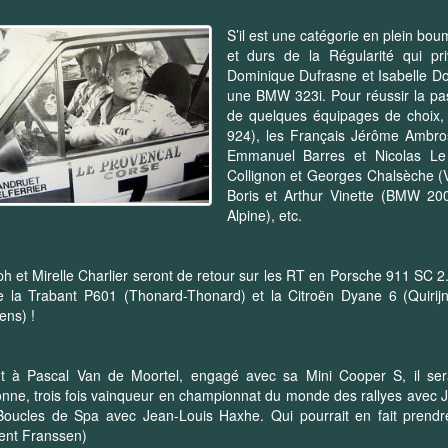
S’il est une catégorie en plein bo
et durs de la Régularité qui priv
Dominique Dufrasne et Isabelle Do
une BMW 323i. Pour réussir la pas
de quelques équipages de choix, 
924), les Français Jérôme Ambro
Emmanuel Barres et Nicolas Le
Collignon et Georges Chalsèche (V
Boris et Arthur Vinette (BMW 200
Alpine), etc.
h et Mirelle Charlier seront de retour sur les RT en Porsche 911 SC 2.
e la Trabant P601 (Thonard-Thonard) et la Citroën Dyane 6 (Quirijn
ns) !
t à Pascal Van de Moortel, engagé avec sa Mini Cooper S, il sera 
nne, trois fois vainqueur en championnat du monde des rallyes avec J
oucles de Spa avec Jean-Louis Haxhe. Qui pourrait en fait prendre
cent Franssen)