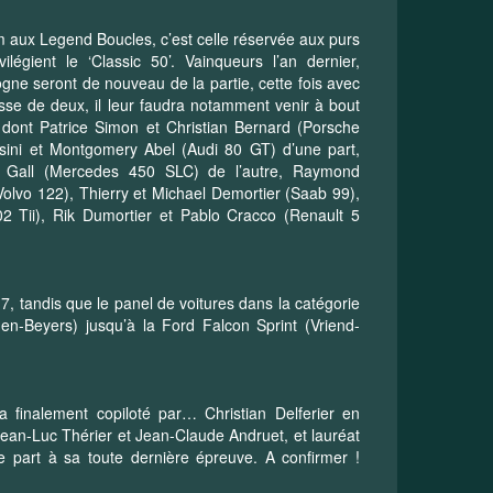
um aux Legend Boucles, c’est celle réservée aux purs
ilégient le ‘Classic 50’. Vainqueurs l’an dernier,
gne seront de nouveau de la partie, cette fois avec
se de deux, il leur faudra notamment venir à bout
dont Patrice Simon et Christian Bernard (Porsche
sini et Montgomery Abel (Audi 80 GT) d’une part,
 Gall (Mercedes 450 SLC) de l’autre, Raymond
olvo 122), Thierry et Michael Demortier (Saab 99),
2 Tii), Rik Dumortier et Pablo Cracco (Renault 5
7, tandis que le panel de voitures dans la catégorie
en-Beyers) jusqu’à la Ford Falcon Sprint (Vriend-
finalement copiloté par… Christian Delferier en
ean-Luc Thérier et Jean-Claude Andruet, et lauréat
 part à sa toute dernière épreuve. A confirmer !