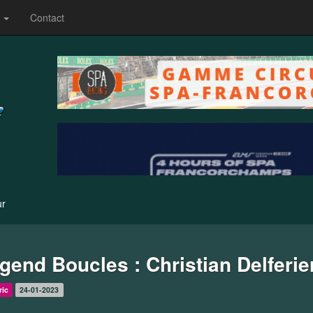
s
Contact
ur
gend Boucles : Christian Delferier
ric
24-01-2023