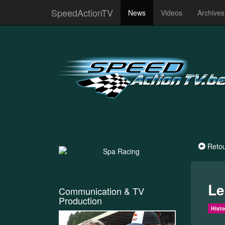
SpeedActionTV
News
Videos
Archive
Reto
Le
Communication & TV
Production
Histo