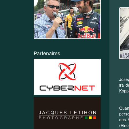
Partenaires
Josep
ira d
Koppe
Quan
perso
des B
(Vin