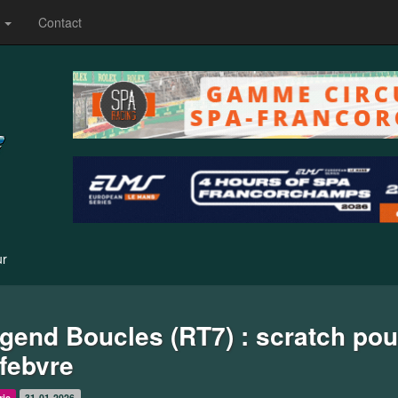
s
Contact
ur
gend Boucles (RT7) : scratch po
febvre
ric
31-01-2026