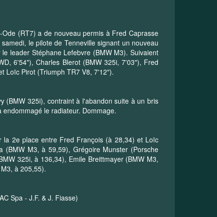
-Ode (RT7) a de nouveau permis à Fred Caprasse
samedi, le pilote de Tenneville signant un nouveau
ur le leader Stéphane Lefebvre (BMW M3). Suivaient
D, 6'54"), Charles Blerot (BMW 325i, 7'03"), Fred
et Loïc Pirot (Triumph TR7 V8, 7'12").
 (BMW 325i), contraint à l'abandon suite à un bris
i a endommagé le radiateur. Dommage.
 la 2e place entre Fred François (à 28,34) et Loïc
dona (BMW M3, à 59,59), Grégoire Munster (Porsche
 (BMW 325i, à 136,34), Emile Breittmayer (BMW M3,
 M3, à 205,55).
RAC Spa - J.F. & J. Fiasse)