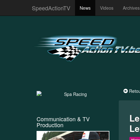
SpeedActionTV
News
Videos
Archive
Reto
Le
Communication & TV
Production
Le
Histo