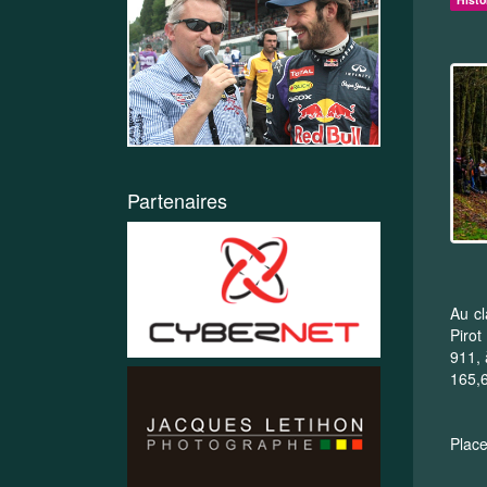
Partenaires
Au cl
Pirot
911, 
165,6
Place