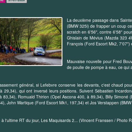
La deuxième passage dans Sainte
(BMW 325i) de frapper un coup ce 
scratch en 6'56", contre 6'58" po
Ghislain de Mévius (Mazda 323 4W
François (Ford Escort Mk2, 7'07") 
Mauvaise nouvelle pour Fred Bouvy
de poulie de pompe à eau, ce qu
assement général, si Lefebvre conserve les devants, c'est chaud pour
 à 29,34), qui ont inversé leurs positions. Suivent Sébastien Incar
à 83,34), Romuald Thirion (Opel Ascona 400, à 89,34), Billy Simoné
4), John Wartique (Ford Escort Mk1, 197,34) et Jos Verstappen (BMW
 à l'ultime RT du jour, Les Maquisards 2... (Vincent Franssen / Photo 