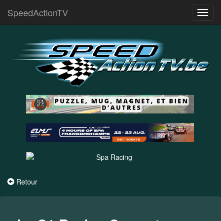
SpeedActionTV
Toggl
navig
Retour