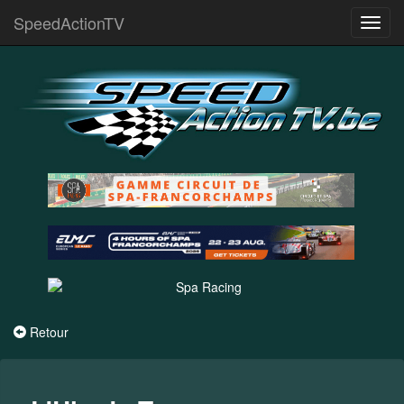
SpeedActionTV
Toggl
navig
Retour