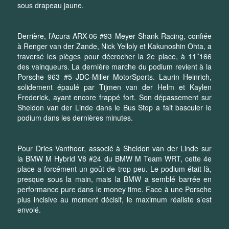
sous drapeau jaune.
Derrière, l’Acura ARX-06 #93 Meyer Shank Racing, confiée
à Renger van der Zande, Nick Yelloly et Kakunoshin Ohta, a
traversé les pièges pour décrocher la 2e place, à 11’’166
des vainqueurs. La dernière marche du podium revient à la
Porsche 963 #5 JDC-Miller MotorSports. Laurin Heinrich,
solidement épaulé par Tijmen van der Helm et Kaylen
Frederick, ayant encore frappé fort. Son dépassement sur
Sheldon van der Linde dans le Bus Stop a fait basculer le
podium dans les dernières minutes.
Pour Dries Vanthoor, associé à Sheldon van der Linde sur
la BMW M Hybrid V8 #24 du BMW M Team WRT, cette 4e
place a forcément un goût de trop peu. Le podium était là,
presque sous la main, mais la BMW a semblé barrée en
performance pure dans le money time. Face à une Porsche
plus incisive au moment décisif, le maximum réaliste s’est
envolé.