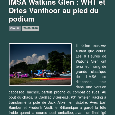
IMSA Watkins Glen : WRT et
Dries Vanthoor au pied du
podium
Circuit
29-06-2026
Il fallait survivre
autant que courir.
Les 6 Heures de
Watkins Glen ont
tenu leur rang de
grande classique
de l'IMSA ce
dimanche, mais
dans une version
cabossée, hachée, parfois proche du combat de rues. Au
bout du chaos, la Cadillac V-Series.R #31 Whelen Racing a
transformé la pole de Jack Aitken en victoire. Avec Earl
Bamber et Frederik Vesti, le Britannique a gardé la tête
froide quand la course s’est emballée, avant un final figé