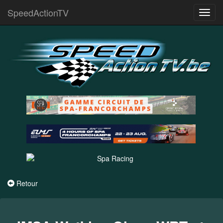
SpeedActionTV
Toggl
navig
Retour