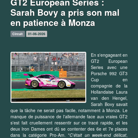
GT2 European Series :
Sarah Bovy a pris son mal
en patience à Monza
Circuit
01-06-2026
En s'engageant en
GT2 European
Series avec une
Porsche 992 GT3
Cup en
compagnie de la
Hollandaise Laura
van den Hengel,
Sarah Bovy savait
que la tâche ne serait pas facile, notamment à Monza. Le
manque de puissance de l'allemande face aux vraies GT2
s'est fait cruellement ressentir sur ce tracé rapide, et les
deux Iron Dames ont dû se contenter des 6e et 7e places
dans la catégorie Pro-Am. "
C'était un week-end délicat
,