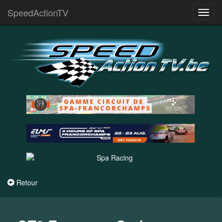
SpeedActionTV
Toggl
navig
Retour