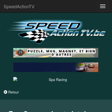
SpeedActionTV
Toggl
navig
Retour