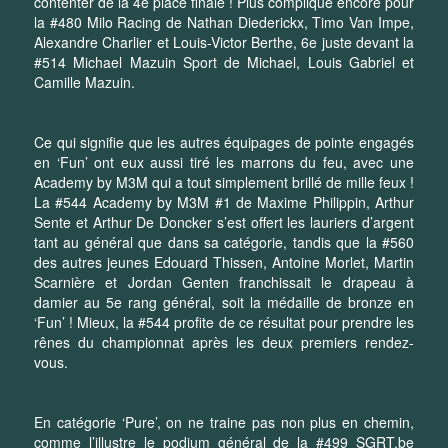
contenter de la 4e place finale ! Plus compliqué encore pour
la #480 Milo Racing de Nathan Diederickx, Timo Van Impe,
Alexandre Charlier et Louis-Victor Berthe, 6e juste devant la
#514 Michael Mazuin Sport de Michael, Louis Gabriel et
Camille Mazuin.
Ce qui signifie que les autres équipages de pointe engagés
en ‘Fun’ ont eux aussi tiré les marrons du feu, avec une
Academy by M3M qui a tout simplement brillé de mille feux !
La #544 Academy by M3M #1 de Maxime Philippin, Arthur
Sente et Arthur De Doncker s’est offert les lauriers d’argent
tant au général que dans sa catégorie, tandis que la #560
des autres jeunes Edouard Thissen, Antoine Morlet, Martin
Scarnière et Jordan Genten franchissait le drapeau à
damier au 5e rang général, soit la médaille de bronze en
‘Fun’ ! Mieux, la #544 profite de ce résultat pour prendre les
rênes du championnat après les deux premiers rendez-
vous.
En catégorie ‘Pure’, on ne traine pas non plus en chemin,
comme l’illustre le podium général de la #499 SGRT.be