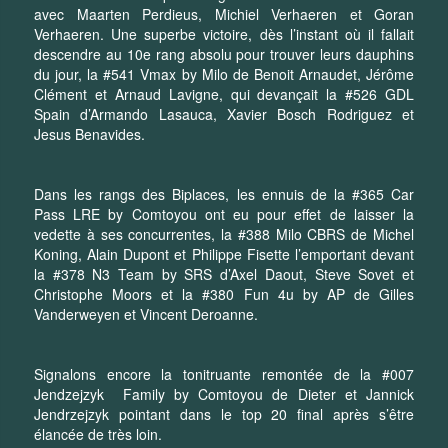
avec Maarten Perdieus, Michiel Verhaeren et Goran
Verhaeren. Une superbe victoire, dès l’instant où il fallait
descendre au 10e rang absolu pour trouver leurs dauphins
du jour, la #541 Vmax by Milo de Benoit Arnaudet, Jérôme
Clément et Arnaud Lavigne, qui devançait la #526 GDL
Spain d’Armando Lasauca, Xavier Bosch Rodriguez et
Jesus Benavides.
Dans les rangs des Biplaces, les ennuis de la #365 Car
Pass LRE by Comtoyou ont eu pour effet de laisser la
vedette à ses concurrentes, la #388 Milo CBRS de Michel
Koning, Alain Dupont et Philippe Fisette l’emportant devant
la #378 N3 Team by SRS d’Axel Daout, Steve Sovet et
Christophe Moors et la #380 Fun 4u by AP de Gilles
Vanderweyen et Vincent Deroanne.
Signalons encore la tonitruante remontée de la #007
Jendzejzyk Family by Comtoyou de Dieter et Jannick
Jendrzejzyk pointant dans le top 20 final après s’être
élancée de très loin.