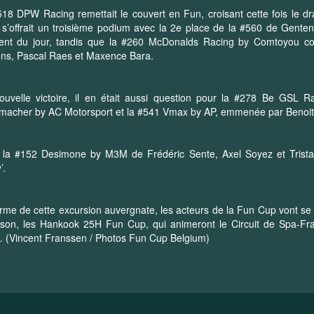
18 DPW Racing remettait le couvert en Fun, croisant cette fois le 
’offrait un troisième podium avec la 2e place de la #560 de Gente
ent du jour, tandis que la #260 McDonalds Racing by Comtoyou comp
ns, Pascal Raes et Maxence Bara.
ouvelle victoire, il en était aussi question pour la #278 Be GSL 
macher by AC Motorsport et la #541 Vmax by AP, emmenée par Benoit
 la #152 Desimone by M3M de Frédéric Sente, Axel Soyez et Tristan
’.
rme de cette excursion auvergnate, les acteurs de la Fun Cup vont se 
ison, les Hankook 25H Fun Cup, qui animeront le Circuit de Spa-Fr
 (Vincent Franssen / Photos Fun Cup Belgium)