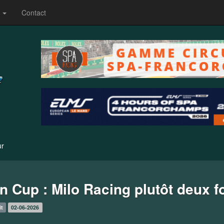
s
Contact
ur
n Cup : Milo Racing plutôt deux f
it
02-06-2026