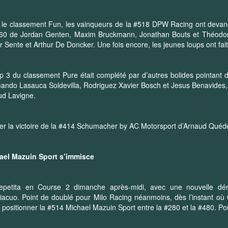
 le classement Fun, les vainqueurs de la #518 DPW Racing ont deva
560 de Jordan Genten, Maxim Bruckmann, Jonathan Bouts et Théodo
r Sente et Arthur De Doncker. Une fois encore, les jeunes loups ont fait
p 3 du classement Pure était complété par d’autres bolides pointant 
ando Lasauca Soldevilla, Rodriguez Xavier Bosch et Jesus Benavides, 
ud Lavigne.
er la victoire de la #414 Schumacher by AC Motorsport d’Arnaud Quédé
ael Mazuin Sport s’immisce
repetita en Course 2 dimanche après-midi, avec une nouvelle dém
acuo. Point de doublé pour Milo Racing néanmoins, dès l’instant où 
à positionner la #514 Michael Mazuin Sport entre la #280 et la #480. P