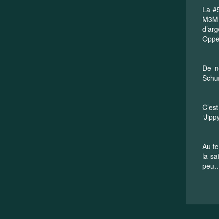
La #5
M3M s
d’arg
Oppe
De n
Schu
C’est
‘Jippy
Au te
la sa
peu…