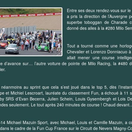
Entre ses deux rendez-vous sur le
a pris la direction de l’Auvergne
superbe toboggan de Charade c
donné des ailes à la #280 Milo Se
Tout a tourné comme une horlog
Chevalier et Lorenzo Donniacuo à
allait mener une course intelli
e d’avance sur… l’autre voiture de pointe de Milo Racing, la #480
ier.
 néanmoins au sprint que cela s’est joué dans le top 5, dès l’ins
e et Michiel Lescroart, lauréate du classement Fun, a échoué à 11 
y SRS d’Evan Becerra, Julien Schein, Louis Gysembergh et Lois Del
des seulement. Le tout après 240 minutes de course ! Chaud devant
14 Michael Mazuin Sport, avec Michael, Louis et Camille Mazuin, a co
é dans le cadre de la Fun Cup France sur le Circuit de Nevers Magny-C