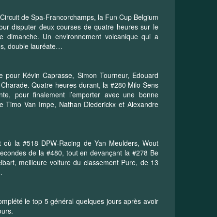
 Circuit de Spa-Francorchamps, la Fun Cup Belgium
 pour disputer deux courses de quatre heures sur le
e dimanche. Un environnement volcanique qui a
ns, double lauréate…
e pour Kévin Caprasse, Simon Tourneur, Edouard
 Charade. Quatre heures durant, la #280 Milo Sens
gente, pour finalement l’emporter avec une bonne
 de Timo Van Impe, Nathan Diederickx et Alexandre
tant où la #518 DPW-Racing de Yan Meulders, Wout
secondes de la #480, tout en devançant la #278 Be
bart, meilleure voiture du classement Pure, de 13
…
mplété le top 5 général quelques jours après avoir
ours.