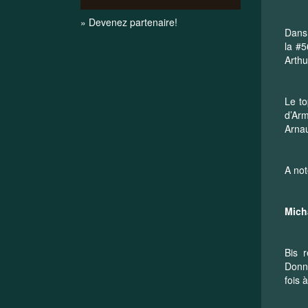
» Devenez partenaire!
Dans
la #
Arthu
Le to
d’Arm
Arna
A not
Mich
Bis 
Donni
fois 