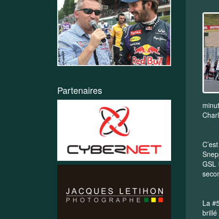
Partenaires
minut
Charl
C’est
Snepp
GSL b
secon
La #5
brill