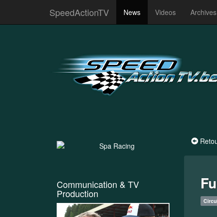
SpeedActionTV
News
Videos
Archive
Reto
Fu
Communication & TV
Production
Circu