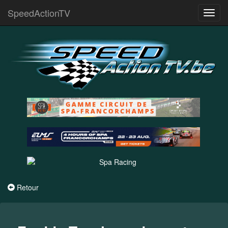
SpeedActionTV
Toggl
navig
Retour