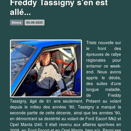
Freddy Tassigny s'en est
allé...
Divers
05-09-2025
Triste nouvelle sur
le front des
épreuves de rallye
régionales pour
entamer ce week-
end. Nous avons
appris le décès,
des suites d'une
longue maladie,
de Freddy
Tassigny, âgé de 61 ans seulement. Présent au volant
depuis le milieu des années '80, Tassigny a marqué la
seconde partie de cette décenie, ainsi que les années '90,
en démontrant sa dextérité au volant de Ford Escort Mk2 et
Opel Manta i240. Il était revenu aux affaires sportives en
2009, en Ford Escort et en Opel Manta, bien sûr. Parmi ses