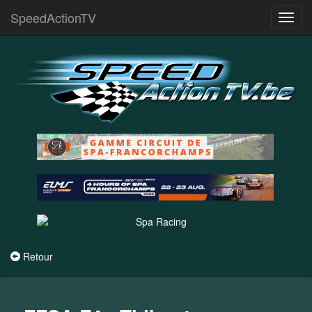
SpeedActionTV
Toggl
navig
Retour