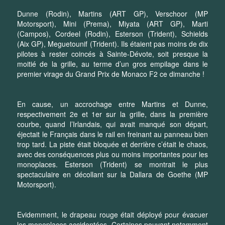
Dunne (Rodin), Martins (ART GP), Verschoor (MP
Motorsport), Mini (Prema), Miyata (ART GP), Marti
(Campos), Cordeel (Rodin), Esterson (Trident), Schields
(Aix GP), Meguetounif (Trident). Ils étaient pas moins de dix
pilotes à rester coincés à Sainte-Dévote, soit presque la
moitié de la grille, au terme d’un gros empilage dans le
premier virage du Grand Prix de Monaco F2 ce dimanche !
En cause, un accrochage entre Martins et Dunne,
respectivement 2e et 1er sur la grille, dans la première
courbe, quand l’Irlandais, qui avait manqué son départ,
éjectait le Français dans le rail en freinant au panneau bien
trop tard. La piste était bloquée et derrière c’était le chaos,
avec des conséquences plus ou moins importantes pour les
monoplaces. Esterson (Trident) se montrait le plus
spectaculaire en décollant sur la Dallara de Goethe (MP
Motorsport).
Evidemment, le drapeau rouge était déployé pour évacuer
les monoplaces accidentées. Certaines pouvant notamment