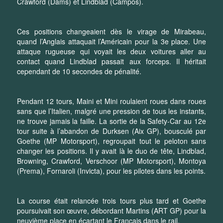
Crawford (Dams) et Lindblad (Campos).
Ces positions changeaient dès le virage de Mirabeau,
quand l’Anglais attaquait l’Américain pour la 3e place. Une
attaque rugueuse qui voyait les deux voitures aller au
contact quand Lindblad passait aux forceps. Il héritait
cependant de 10 secondes de pénalité.
Pendant 12 tours, Maini et Mini roulaient roues dans roues
sans que l’Italien, malgré une pression de tous les instants,
ne trouve jamais la faille. La sortie de la Safety-Car au 12e
tour suite à l’abandon de Durksen (Aix GP), bousculé par
Goethe (MP Motorsport), regroupait tout le peloton sans
changer les positions. Il y avait là le duo de tête, Lindblad,
Browning, Crawford, Verschoor (MP Motorsport), Montoya
(Prema), Fornaroli (Invicta), pour les pilotes dans les points.
La course était relancée trois tours plus tard et Goethe
poursuivait son œuvre, débordant Martins (ART GP) pour la
neuvième place en écartant le Français dans le rail.