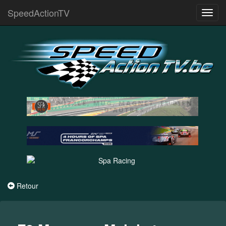
SpeedActionTV
Toggl
navig
Retour