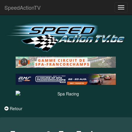
SpeedActionTV
Toggl
navig
Retour