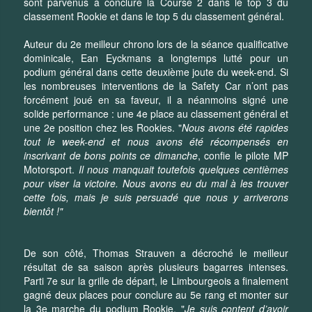
sont parvenus à conclure la Course 2 dans le top 3 du
classement Rookie et dans le top 5 du classement général.
Auteur du 2e meilleur chrono lors de la séance qualificative
dominicale, Ean Eyckmans a longtemps lutté pour un
podium général dans cette deuxième joute du week-end. Si
les nombreuses interventions de la Safety Car n’ont pas
forcément joué en sa faveur, il a néanmoins signé une
solide performance : une 4e place au classement général et
une 2e position chez les Rookies. "
Nous avons été rapides
tout le week-end et nous avons été récompensés en
inscrivant de bons points ce dimanche
, confie le pilote MP
Motorsport.
Il nous manquait toutefois quelques centièmes
pour viser la victoire. Nous avons eu du mal à les trouver
cette fois, mais je suis persuadé que nous y arriverons
bientôt !"
De son côté, Thomas Strauven a décroché le meilleur
résultat de sa saison après plusieurs bagarres intenses.
Parti 7e sur la grille de départ, le Limbourgeois a finalement
gagné deux places pour conclure au 5e rang et monter sur
la 3e marche du podium Rookie. "
Je suis content d’avoir