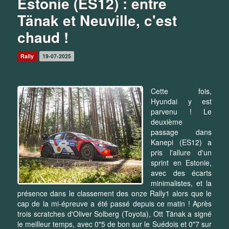
Estonie (ES12) : entre
Tänak et Neuville, c'est
chaud !
Rally
19-07-2025
Cette fois,
Hyundai y est
parvenu ! Le
deuxième
passage dans
Kanepi (ES12) a
pris l'allure d'un
sprint en Estonie,
avec des écarts
minimalistes, et la
présence dans le classement des onze Rally1 alors que le
cap de la mi-épreuve a été passé depuis ce matin ! Après
trois scratches d'Oliver Solberg (Toyota), Ott Tänak a signé
le meilleur temps, avec 0"5 de bon sur le Suédois et 0"7 sur