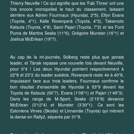
Thierry Neuville ! Ce qui signifie que les 'Fab Three' ont une
fois encore monopolisé le haut du classement, laissant
derrière eux Adrien Fourmaux (Hyundai, 2"5), Elfyn Evans
(Toyota, 4"1), Kalle Rovenperä (Toyota, 4"3), Takamoto
Katsuta (Toyota, 4"8), Sami Pajari (Toyota, 7"2) et les Ford
Puma de Martins Sesks (11"6), Grégoire Munster (16"1) et
Joshua McErlean (19"7).
Au cap de la mi-journée, Solberg reste plus que jamais
leader, et Tänak repasse une nouvelle fois devant Neuville,
pour 0"4 ! Les deux Hyundai pointent respectivement à
22"8 et 23"2 du leader suédois. Rovanperä reste 4e à 40"8,
impuissant face aux trois leaders. Fourmaux confirme le
bon résultat d'ensemble de Hyundai à 53"9 devant les
Toyota de Katsuta (56"7), Evans (1'08"1) et Pajari (1'49"3).
Dans les rangs de M-Sport, Sesks (2'15"8) devance
McErlean (3'12"4) et Munster (3'30"1). Ce sont les
Estoniens Virves (Skoda) et Linnamäe (Toyota) qui mènent
la danse en Rally2, séparés par 31"9.