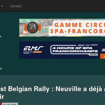
s
Contact
ur
st Belgian Rally : Neuville a déjà
ir
26-09-2025