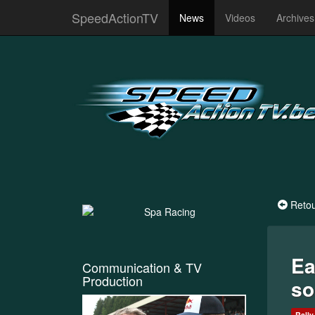
SpeedActionTV
News
Videos
Archive
Reto
Ea
Communication & TV
Production
so
Rally