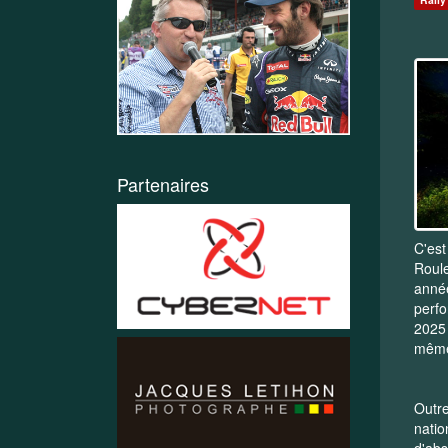
Partenaires
C'est
Roule
année
perfo
2025 
même 
Outre
natio
d'abs