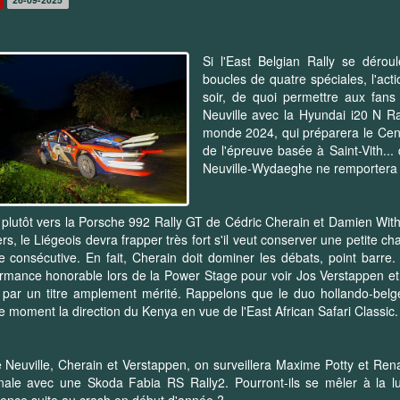
Si l'East Belgian Rally se déro
boucles de quatre spéciales, l'act
soir, de quoi permettre aux fan
Neuville avec la Hyundai i20 N 
monde 2024, qui préparera le Centr
de l'épreuve basée à Saint-Vith..
Neuville-Wydaeghe ne remportera 
 plutôt vers la Porsche 992 Rally GT de Cédric Cherain et Damien Wit
rs, le Liégeois devra frapper très fort s'il veut conserver une petite c
 consécutive. En fait, Cherain doit dominer les débats, point barre.
rmance honorable lors de la Power Stage pour voir Jos Verstappen 
par un titre amplement mérité. Rappelons que le duo hollando-belg
moment la direction du Kenya en vue de l'East African Safari Classic
 Neuville, Cherain et Verstappen, on surveillera Maxime Potty et Ren
nale avec une Skoda Fabia RS Rally2. Pourront-ils se mêler à la l
ence suite au crash en début d'année ?