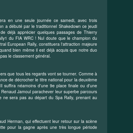
ulera en une seule journée ce samedi, avec trois
ion a débuté par le traditionnel Shakedown ce jeudi
s de déjà apprécier quelques passages de Thierry
Rally1 du FIA WRC ! Nul doute que le champion du
al European Rally, constituera l'attraction majeure
. quand bien même il est déjà acquis que notre duo
pas le classement général.
hers que tous les regards vont se tourner. Comme à
hance de décrocher le titre national pour la deuxième
 Il suffira néamoins d'une 9e place finale ou d'une
et Renaud Jamoul parachever leur superbe parcours
e ne sera pas au départ du Spa Rally, prenant au
.
aud Herman, qui effectuent leur retour sur la scène
utte pour la gagne après une très longue période