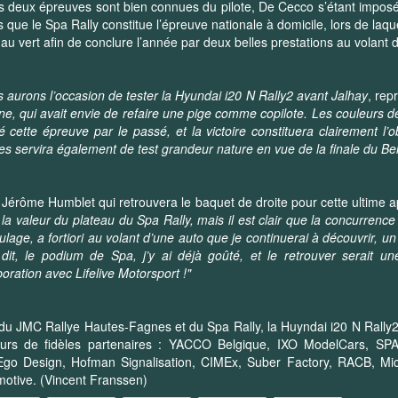
s deux épreuves sont bien connues du pilote, De Cecco s’étant impo
s que le Spa Rally constitue l’épreuve nationale à domicile, lors de laqu
au vert afin de conclure l’année par deux belles prestations au volant
 aurons l’occasion de tester la Hyundai i20 N Rally2 avant Jalhay
, rep
ne, qui avait envie de refaire une pige comme copilote. Les couleurs de
 cette épreuve par le passé, et la victoire constituera clairement l’
s servira également de test grandeur nature en vue de la finale du Be
 Jérôme Humblet qui retrouvera le baquet de droite pour cette ultime a
 la valeur du plateau du Spa Rally, mais il est clair que la concurrenc
ulage, a fortiori au volant d’une auto que je continuerai à découvrir, u
dit, le podium de Spa, j’y ai déjà goûté, et le retrouver serait 
boration avec Lifelive Motorsport !"
du JMC Rallye Hautes-Fagnes et du Spa Rally, la Huyndai i20 N Rally2
eurs de fidèles partenaires : YACCO Belgique, IXO ModelCars, SPA
rEgo Design, Hofman Signalisation, CIMEx, Suber Factory, RACB, Mi
otive. (Vincent Franssen)