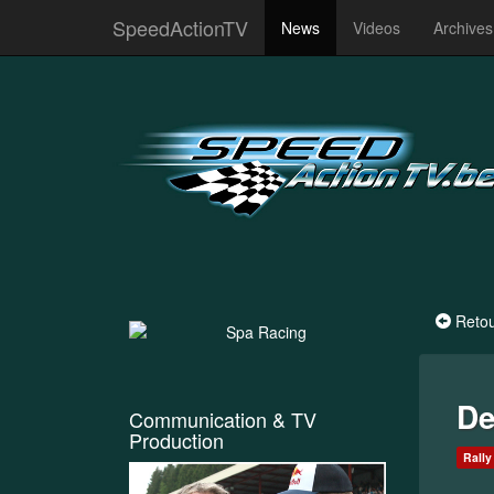
SpeedActionTV
News
Videos
Archive
Reto
De
Communication & TV
Production
Rally