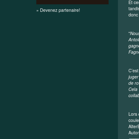
Et ce
tandi
» Devenez partenaire!
donc 
"
Nous
Antoi
gagné
Fagne
C’est
juger
de ro
Cela 
colla
Lors 
coul
Alte
Autom