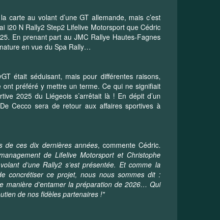
la carte au volant d’une GT allemande, mais c’est
i20 N Rally2 Step2 Lifelive Motorsport que Cédric
025. En prenant part au JMC Rallye Hautes-Fagnes
 nature en vue du Spa Rally…
GT était séduisant, mais pour différentes raisons,
ont préféré y mettre un terme. Ce qui ne signifiait
ive 2025 du Liégeois s’arrêtait là ! En dépit d’un
De Cecco sera de retour aux affaires sportives à
es de ces dix dernières années
, commente Cédric.
 management de Lifelive Motorsport et Christophe
 volant d’une Rally2 s’est présentée. Et comme la
 de concrétiser ce projet, nous nous sommes dit :
ne manière d’entamer la préparation de 2026… Qui
tien de nos fidèles partenaires !"