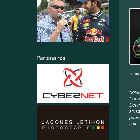
Partenaires
l’occ
"
Pilo
Cette
Detan
struc
pourq
sait