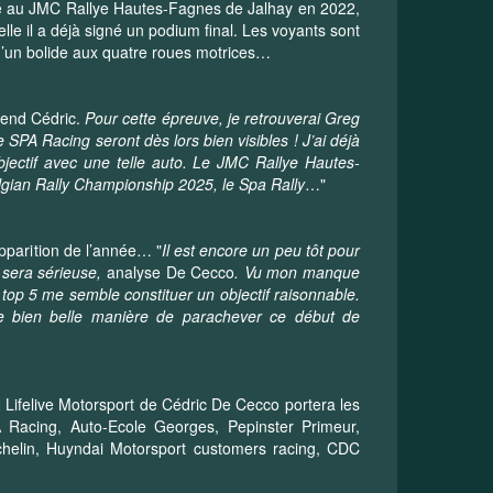
sé au JMC Rallye Hautes-Fagnes de Jalhay en 2022,
elle il a déjà signé un podium final. Les voyants sont
 d’un bolide aux quatre roues motrices…
rend Cédric.
Pour cette épreuve, je retrouverai Greg
 SPA Racing seront dès lors bien visibles ! J’ai déjà
objectif avec une telle auto. Le JMC Rallye Hautes-
lgian Rally Championship 2025, le Spa Rally
…"
pparition de l’année… "
Il est encore un peu tôt pour
e sera sérieuse,
analyse De Cecco
. Vu mon manque
n top 5 me semble constituer un objectif raisonnable.
une bien belle manière de parachever ce début de
 Lifelive Motorsport de Cédric De Cecco portera les
 Racing, Auto-Ecole Georges, Pepinster Primeur,
chelin, Huyndai Motorsport customers racing, CDC