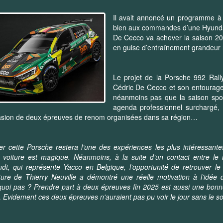
Il avait annoncé un programme à 
bien aux commandes d’une Hyundai 
De Cecco va achever la saison 2
en guise d’entraînement grandeur
Le projet de la Porsche 992 Rally
Cédric De Cecco et son entourage 
néanmoins pas que la saison sport
agenda professionnel surchargé, 
asion de deux épreuves de renom organisées dans sa région…
ter cette Porsche restera l’une des expériences les plus intéressant
 voiture est magique. Néanmoins, à la suite d’un contact entre le
dt, qui représente Yacco en Belgique, l’opportunité de retrouver le
ture de Thierry Neuville a démontré une réelle motivation à l’idée
uoi pas ? Prendre part à deux épreuves fin 2025 est aussi une bon
…
Evidement ces deux épreuves n'auraient pas pu voir le jour sans le sou