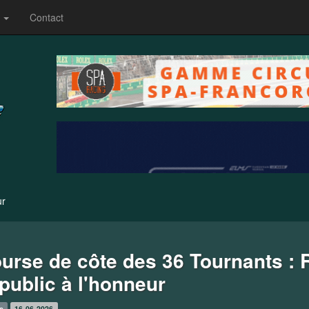
s
Contact
ur
urse de côte des 36 Tournants : R
 public à l'honneur
s
16-06-2026