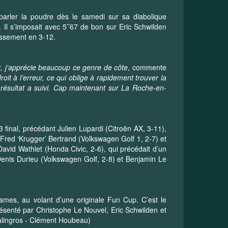
parler la poudre dès le samedi sur sa diabolique
 Il s’imposait avec 5’’67 de bon sur Eric Schwilden
assement en 3-12.
t, j’apprécie beaucoup ce genre de côte
, commente
roit à l’erreur, ce qui oblige à rapidement trouver la
e résultat a suivi. Cap maintenant sur La Roche-en-
3 final, précédant Julien Lupardi (Citroën AX, 3-11),
 Fred ‘Krugger’ Bertrand (Volkswagen Golf 1, 2-7) et
avid Wathlet (Honda Civic, 2-6), qui précédait d’un
 Denis Durieu (Volkswagen Golf, 2-8) et Benjamin Le
mes, au volant d’une originale Fun Cup. C’est le
senté par Christophe Le Nouvel, Eric Schwilden et
Salingros - Clément Houbeau)