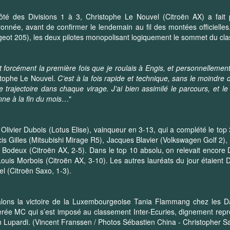
té des Divisions 1 à 3, Christophe Le Nouvel (Citroën AX) a fait 
onnée, avant de confirmer le lendemain au fil des montées officielles.
eot 205), les deux pilotes monopolisant logiquement le sommet du cl
t forcément la première fois que je roulais à Engis, et personnellemen
stophe Le Nouvel.
C’est à la fois rapide et technique, sans le moindre d
 trajectoire dans chaque virage. J’ai bien assimilé le parcours, et l
ne à la fin du mois
…"
 Olivier Dubois (Lotus Elise), vainqueur en 3-13, qui a complété le top 
is Gilles (Mitsubishi Mirage R5), Jacques Blavier (Volkswagen Golf 2),
Bodeux (Citroën AX, 2-5). Dans le top 10 absolu, on relevait encore D
Louis Morbois (Citroën AX, 3-10). Les autres lauréats du jour étaient
l (Citroën Saxo, 1-3).
lons la victoire de la Luxembourgeoise Tania Flammang chez les Da
ée MC qui s’est imposé au classement Inter-Ecuries, dignement repré
n Lupardi. (Vincent Franssen / Photos Sébastien China - Christopher 