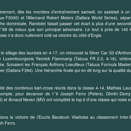
ivement, dès les montées d’entraînement samedi, on assistait à un
us F3000) et l’Allemand Robert Meiers (Dallara World Series), sép
e dominicale, Randolet faisait passer cet écart à plus d’une seconde
2’’68 de mieux que son principal adversaire. Le tout à près de 140
oise n’a donc nullement volé sa victoire du côté d’Engis.
le sillage des lauréats en 4-17, on retrouvait la Silver Car S3 d’Antho
le Luxembourgeois Yannick Flammang (Tatuus FR 2.0, 4-16), victime
ée. Suivaient les Français Anthony Loeuilleux (Tatuus Formula Maste
r (Dallara F394). Une hiérarchie finale qui en dit long sur la qualité d
té des nombreux kart-cross réunis dans la classe 4-14, Mathias Launoi
compte, pour devancer de 1’’6 Joseph Ferro (Peters). Dimitri Demy
 et Arnaud Neven (MV) ont complété le top 6 d’une classe qui reste e
lons la victoire de l’Ecurie Baudouin Visétoise au classement Inte
ph Ferro.