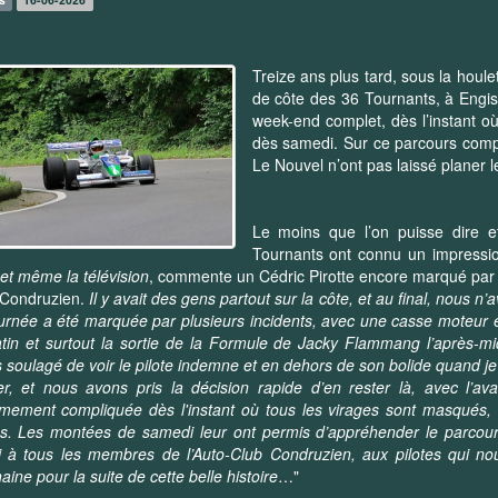
Treize ans plus tard, sous la houle
de côte des 36 Tournants, à Engis,
week-end complet, dès l’instant o
dès samedi. Sur ce parcours comp
Le Nouvel n’ont pas laissé planer
Le moins que l’on puisse dire et
Tournants ont connu un impressi
, et même la télévision
, commente un Cédric Pirotte encore marqué par l
 Condruzien.
Il y avait des gens partout sur la côte, et au final, nous n
urnée a été marquée par plusieurs incidents, avec une casse moteur
tin et surtout la sortie de la Formule de Jacky Flammang l’après-
is soulagé de voir le pilote indemne et en dehors de son bolide quand je
r, et nous avons pris la décision rapide d’en rester là, avec l’a
mement compliquée dès l'instant où tous les virages sont masqués, 
es. Les montées de samedi leur ont permis d’appréhender le parcour
 à tous les membres de l’Auto-Club Condruzien, aux pilotes qui nous
aine pour la suite de cette belle histoire
…"