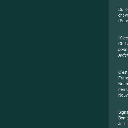
Du cô
chevr
(Peug
"
C’es
Chri
bonne
Arden
C’est
Franc
Noah 
rien 
Nouve
Signa
Bomer
Julie