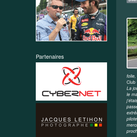
Partenaires
folie
Club
La jo
le ma
j’éta
passe
extrê
pilot
merci
proch