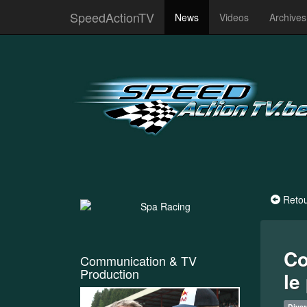
SpeedActionTV
News
Videos
Archive
Reto
Co
Communication & TV
Production
le
Diver