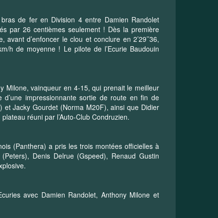
 bras de fer en Division 4 entre Damien Randolet
arés par 26 centièmes seulement ! Dès la première
, avant d’enfoncer le clou et conclure en 2’29’’36,
 km/h de moyenne ! Le pilote de l’Ecurie Baudouin
ny Milone, vainqueur en 4-15, qui prenait le meilleur
 d’une impressionnante sortie de route en fin de
r) et Jacky Gourdet (Norma M20F), ainsi que Didier
u plateau réuni par l’Auto-Club Condruzien.
s (Panthera) a pris les trois montées officielles à
 (Peters), Denis Delrue (Gspeed), Renaud Gustin
xplosive.
r-Ecuries avec Damien Randolet, Anthony Milone et