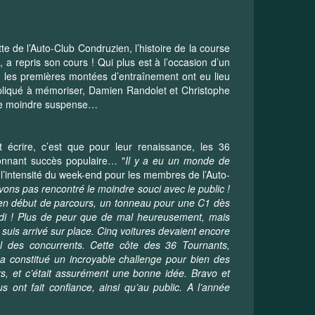
tte de l’Auto-Club Condruzien, l’histoire de la course
 a repris son cours ! Qui plus est à l’occasion d’un
ù les premières montées d’entraînement ont eu lieu
liqué à mémoriser, Damien Randolet et Christophe
 le moindre suspense…
 écrire, c’est que pour leur renaissance, les 36
onnant succès populaire… "
Il y a eu un monde de
’intensité du week-end pour les membres de l’Auto-
’avons pas rencontré le moindre souci avec le public !
 en début de parcours, un tonneau pour une C1 dès
midi ! Plus de peur que de mal heureusement, mais
 suis arrivé sur place. Cinq voitures devaient encore
val des concurrents. Cette côte des 36 Tournants,
a constitué un incroyable challenge pour bien des
s, et c’était assurément une bonne idée. Bravo et
 ont fait confiance, ainsi qu’au public. A l’année