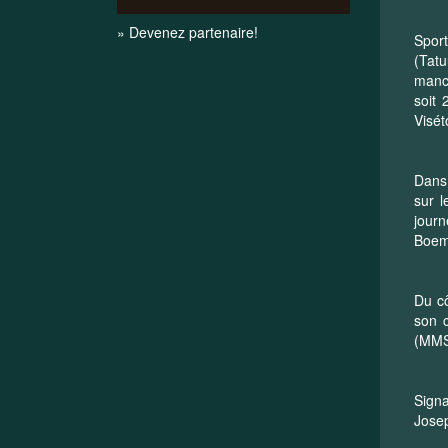
» Devenez partenaire!
Sport
(Tatu
manch
soit 
Visét
Dans 
sur 
journ
Boeme
Du cô
son 
(MMS)
Signa
Jose