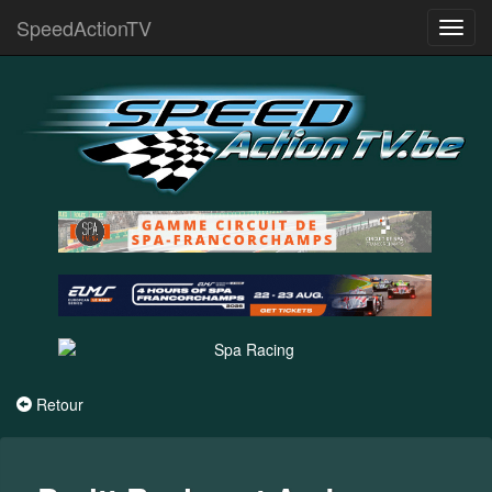
SpeedActionTV
Toggl
navig
Retour