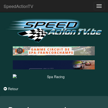
SpeedActionTV
Toggl
navig
Retour