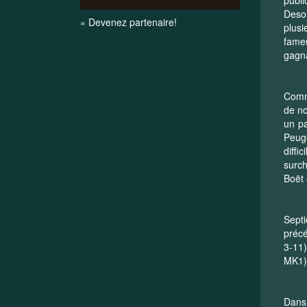
Desoi
» Devenez partenaire!
plusi
fameu
gagna
Comme
de no
un pa
Peuge
diff
surch
Boët 
Sept
précé
3-11)
MK1) 
Dans 