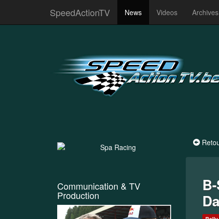
SpeedActionTV
News
Videos
Archive
Reto
B-
Communication & TV
Production
Da
Rally