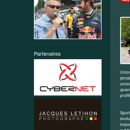
Partenaires
Union
jamai
concu
quant
profi
Sport
évolu
impos
publi