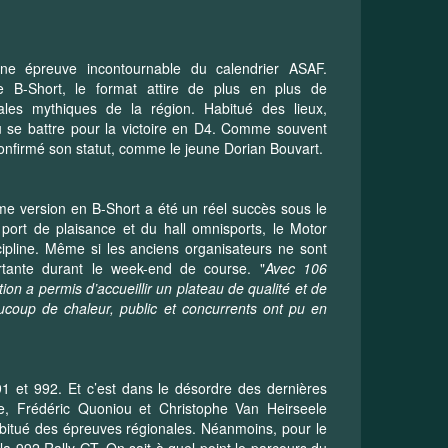
une épreuve incontournable du calendrier ASAF.
 B-Short, le format attire de plus en plus de
les mythiques de la région. Habitué des lieux,
 se battre pour la victoire en D4. Comme souvent
confirmé son statut, comme le jeune Dorian Bouvart.
ème version en B-Short a été un réel succès sous le
 port de plaisance et du hall omnisports, le Motor
ipline. Même si les anciens organisateurs ne sont
ortante durant le week-end de course. "
Avec 106
on a permis d’accueillir un plateau de qualité et de
ucoup de chaleur, public et concurrents ont pu en
91 et 992. Et c’est dans le désordre des dernières
uve, Frédéric Quoniou et Christophe Van Heirseele
abitué des épreuves régionales. Néanmoins, pour le
la 992 Rally GT. On sait à quel point le parcours du