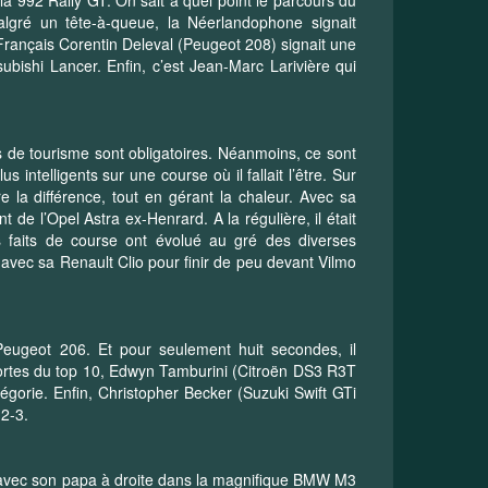
malgré un tête-à-queue, la Néerlandophone signait
Français Corentin Deleval (Peugeot 208) signait une
ishi Lancer. Enfin, c’est Jean-Marc Larivière qui
s de tourisme sont obligatoires. Néanmoins, ce sont
 intelligents sur une course où il fallait l’être. Sur
re la différence, tout en gérant la chaleur. Avec sa
de l’Opel Astra ex-Henrard. A la régulière, il était
s faits de course ont évolué au gré des diverses
avec sa Renault Clio pour finir de peu devant Vilmo
Peugeot 206. Et pour seulement huit secondes, il
 portes du top 10, Edwyn Tamburini (Citroën DS3 R3T
égorie. Enfin, Christopher Becker (Suzuki Swift GTi
2-3.
ob avec son papa à droite dans la magnifique BMW M3