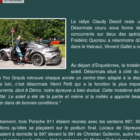
Le rallye Claudy Desoil reste 
Désormais couru sous forme de
concurrents sur deux des spécia
Frédéric Quoniou a néanmoins dû
dans le Hainaut, Vincent Gallet a 
Au départ d’Erquelinnes, la troisi
soleil. Désormais situé à côté du
 Yvo Grauls retrouve chaque année un centre bien adapté à la disc
s loin, c’est désormais Henri Petit qui a la fonction la plus imp
rrents, dont 8 Démo, notre épreuve a bien évolué. Cette troisième éditi
ité. Le soleil a été de la partie et même si la météo a apporté bea
ter dans de bonnes conditions."
ivement, trois Porsche 911 étaient réunies avec les versions 997, 9
tions qu’elles se plaçaient sur le podium final. Locaux de l’épre
aient à domicile la 997 devant la 991 de Christian Gullemin, autre h
c, la cerise sur le gâteau était la présence de Melissa Debackere avec 