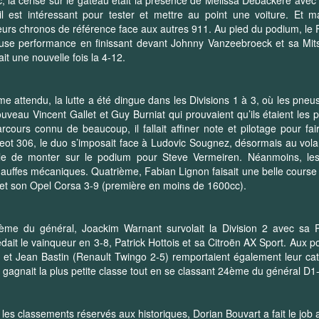
l est intéressant pour tester et mettre au point une voiture. Et 
eurs chronos de référence face aux autres 911. Au pied du podium, le 
se performance en finissant devant Johnny Vanzeebroeck et sa Mitsub
it une nouvelle fois la 4-12.
 attendu, la lutte a été dingue dans les Divisions 1 à 3, où les pneu
uveau Vincent Gallet et Guy Burniat qui prouvaient qu’ils étaient les plus
rcours connu de beaucoup, il fallait affiner note et pilotage pour fai
ot 306, le duo s’imposait face à Ludovic Sougnez, désormais au volant 
icile de monter sur le podium pour Steve Vermeiren. Néanmoins, le
auffes mécaniques. Quatrième, Fabian Lignon faisait une belle course 
et son Opel Corsa 3-9 (première en moins de 1600cc).
ième du général, Joackim Warnant survolait la Division 2 avec sa 
dait le vainqueur en 3-8, Patrick Hottois et sa Citroën AX Sport. Aux
 et Jean Bastin (Renault Twingo 2-5) remportaient également leur cat
gagnait la plus petite classe tout en se classant 24ème du général D1-
les classements réservés aux historiques, Dorian Bouvart a fait le j