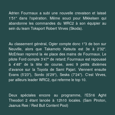
Adrien Fourmaux a subi une nouvelle crevaison et laissé
1'51" dans l'opération. Même souci pour Mikkelsen qui
abandonne les commandes du WRC2 à son équipier au
sein du team Toksport Robert Virves (Skoda).
Au classement général, Ogier compte donc 1"3 de bon sur
Neuville, alors que Takamoto Katsuta est 3e à 2'32".
McErlean reprend la 4e place des mains de Fourmaux. Le
pilote Ford compte 3'47" de retard; Fourmaux est repoussé
à 4'48" de la tête de course, avec 9 petits dixièmes
d'avance sur la Toyota de Sami Pajari. Viennent ensuite
Evans (5'23"), Sordo (6'29"), Sesks (7'24"). C'est Virves,
par ailleurs leader WRC2, qui referme le top 10.
Deux spéciales encore au programme, l'ES16 Aghii
Theodori 2 étant lancée à 12h10 locales. (Sam Piroton,
Jaanus Ree / Red Bull Content Pool)