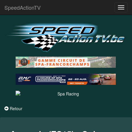
SpeedActionTV
Toggl
navig
Retour