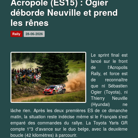
Acropole (ES15) : Ogier
déborde Neuville et prend
les rênes
Rally
28-06-2026
Le sprint final est
lancé sur le front
de l'Acropolis
Rally, et force est
de reconnaître
que ni Sébastien
Ogier (Toyota), ni
Thierry Neuville
(Hyundai) ne
lâche rien. Après les deux premières ES de ce dimanche
matin, la situation reste indécise même si le Français s'est
emparé des commandes du rallye. La Toyota Yaris GR
compte 1"3 d'avance sur le duo belge, avec la deuxième
boucle (42 kilomètres) à parcourir.