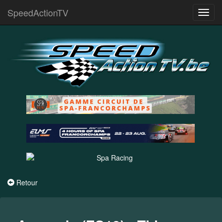
SpeedActionTV
Toggl
navig
Retour