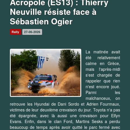
Acropole (ES13) : Thierry
Neuville résiste face à
Sébastien Ogier
Rally
27-06-2026
La matinée avait
été relativement
calme en Grèce,
mais l'après-midi
s'est chargée de
rappeler que rien
n'est encore joué.
Parmi les
malchanceux, on
retrouve les Hyundai de Dani Sordo et Adrien Fourmaux,
victimes de leur deuxième crevaison du jour. Toyota n'a pas
été épargnée, avec là aussi une crevaison pour Elfyn
Evans. Enfin, dans le clan Ford, Martins Sesks a perdu
beaucoup de temps après avoir quitté le parc fermé avec