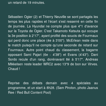
un retard de 19 minutes.
Sébastien Ogier (2) et Thierry Neuville se sont partagés les
temps les plus rapides et l'écart s'est resserré en cette fin
de journée. La Hyundai ne compte plus que 4"1 d'avance
sur la Toyota de Ogier. C'est Takamoto Katsuta qui occupe
la 3e position à 2'17", ayant profité des soucis de Fourmaux
qui perd donc une place (4e à 3'00"). McErlean reste dans
le match puisqu'il ne compte qu'une seconde de retard sur
Fourmaux. Autre point chaud du classement, la bagarre
opposant Sami Pajari (6e - 4'38") et Evans (4'43"). Dani
Sordo recule d'un rang, dorénavant 8é à 5'17". Andreas
Mikkelsen reste leader WRC2 avec 13"9 de bon sur Virves.
Chaud !
Reprise des débats demain avec 4 spéciales au
programme, et un start à 8h28. (Sam Piroton, photo Jaanus
Ree / Red Bull Content Pool)