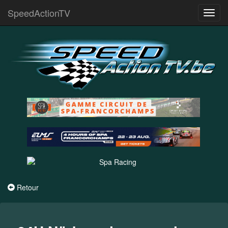
SpeedActionTV
Toggl
navig
Retour